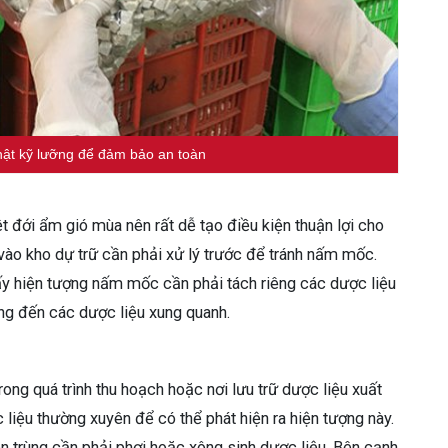
ật kỹ lưỡng để đảm bảo an toàn
t đới ẩm gió mùa nên rất dễ tạo điều kiện thuận lợi cho
 vào kho dự trữ cần phải xử lý trước để tránh nấm mốc.
hấy hiện tượng nấm mốc cần phải tách riêng các dược liệu
ởng đến các dược liệu xung quanh.
trong quá trình thu hoạch hoặc nơi lưu trữ dược liệu xuất
liệu thường xuyên để có thể phát hiện ra hiện tượng này.
ôn trùng cần phải phơi hoặc xông sinh dược liệu. Bên cạnh