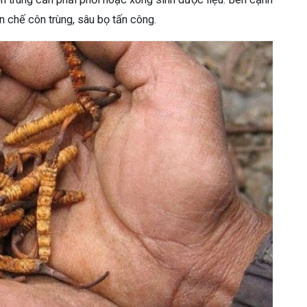
ạn chế côn trùng, sâu bọ tấn công.