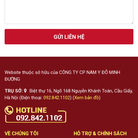
GỬI LIÊN HỆ
Website thuộc sở hữu của CÔNG TY CP NAM Y ĐỖ MINH
ĐƯỜNG
TRỤ SỞ:
Biệt thự 16, Ngõ 168 Nguyễn Khánh Toàn, Cầu Giấy,
Hà Nội (Điện thoại:
092.842.1102
) (
Xem bản đồ
)
VỀ CHÚNG TÔI
HỖ TRỢ & CHÍNH SÁCH