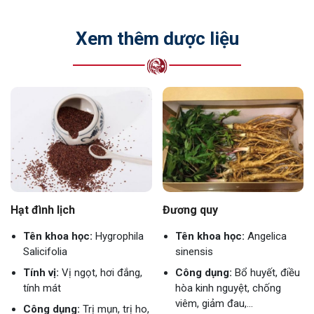
Xem thêm dược liệu
Hạt đình lịch
Đương quy
Tên khoa học:
Hygrophila
Tên khoa học:
Angelica
Salicifolia
sinensis
Tính vị:
Vị ngọt, hơi đắng,
Công dụng:
Bổ huyết, điều
tính mát
hòa kinh nguyệt, chống
viêm, giảm đau,...
Công dụng:
Trị mụn, trị ho,