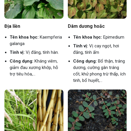
Địa liền
Dâm dương hoắc
Tên khoa học:
Kaempferia
Tên khoa học:
Epimedium
galanga
Tính vị:
Vị cay ngọt, hơi
Tính vị:
Vị đắng, tính hàn.
đắng, tính ấm
Công dụng:
Kháng viêm,
Công dụng:
Bổ thận, tráng
giảm đau xương khớp, hỗ
dương, cường gân tráng
trợ tiêu hóa,...
cốt, khử phong trừ thấp, ích
tinh, bổ huyết,...