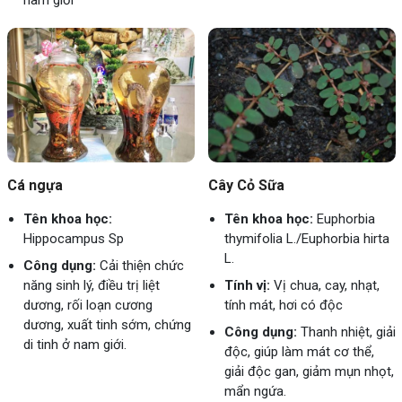
nam giới
Cá ngựa
Cây Cỏ Sữa
Tên khoa học:
Tên khoa học:
Euphorbia
Hippocampus Sp
thymifolia L./Euphorbia hirta
L.
Công dụng:
Cải thiện chức
năng sinh lý, điều trị liệt
Tính vị:
Vị chua, cay, nhạt,
dương, rối loạn cương
tính mát, hơi có độc
dương, xuất tinh sớm, chứng
Công dụng:
Thanh nhiệt, giải
di tinh ở nam giới.
độc, giúp làm mát cơ thể,
giải độc gan, giảm mụn nhọt,
mẩn ngứa.