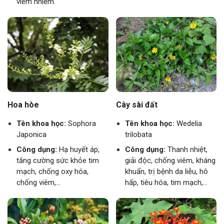
viêm nhiễm.
Hoa hòe
Cây sài đất
Tên khoa học:
Sophora
Tên khoa học:
Wedelia
Japonica
trilobata
Công dụng:
Hạ huyết áp,
Công dụng:
Thanh nhiệt,
tăng cường sức khỏe tim
giải độc, chống viêm, kháng
mạch, chống oxy hóa,
khuẩn, trị bệnh da liễu, hô
chống viêm,...
hấp, tiêu hóa, tim mạch,...