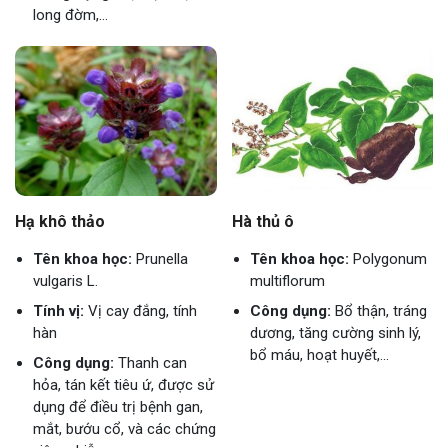
long đờm,...
Hạ khô thảo
Hà thủ ô
Tên khoa học:
Prunella
Tên khoa học:
Polygonum
vulgaris L.
multiflorum
Tính vị:
Vị cay đắng, tính
Công dụng:
Bổ thận, tráng
hàn
dương, tăng cường sinh lý,
bổ máu, hoạt huyết,...
Công dụng:
Thanh can
hỏa, tán kết tiêu ứ, được sử
dụng để điều trị bệnh gan,
mắt, bướu cổ, và các chứng