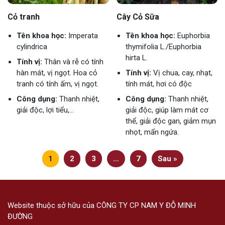
Cỏ tranh
Cây Cỏ Sữa
Tên khoa học:
Imperata
Tên khoa học:
Euphorbia
cylindrica
thymifolia L./Euphorbia
hirta L.
Tính vị:
Thân và rễ có tính
hàn mát, vị ngọt. Hoa cỏ
Tính vị:
Vị chua, cay, nhạt,
tranh có tính ấm, vị ngọt.
tính mát, hơi có độc
Công dụng:
Thanh nhiệt,
Công dụng:
Thanh nhiệt,
giải độc, lợi tiểu,...
giải độc, giúp làm mát cơ
thể, giải độc gan, giảm mụn
nhọt, mẩn ngứa.
1
2
3
…
7
Sau »
Website thuộc sở hữu của CÔNG TY CP NAM Y ĐỖ MINH
ĐƯỜNG