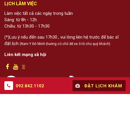
LỊCH LÀM VIỆC
Làm việc tất cả các ngày trong tuần
Sáng: từ 8h - 12h
Chiều: từ 13h30 - 17h30
(*)Lưu ý nếu đến sau 17h30 , vui lòng liên hệ trước để bác sĩ
đặt lịch
(Nam Y Đỗ Minh Đường có chỗ để xe ô tô cho quý khách)
Liên kết mạng xã hội
092.842.1102
ĐẶT LỊCH KHÁM
Thông tin trên website này chỉ mang tính chất nội bộ tham khảo; không
được xem là tư vấn y khoa và không nhằm mục đích thay thế cho tư vấn,
chẩn đoán hoặc điều trị từ nhân viên y tế. Khi có vấn đề về sức khỏe hoặc
cần hỗ trợ cấp cứu người đọc cần liên hệ bác sĩ và cơ sở y tế gần nhất