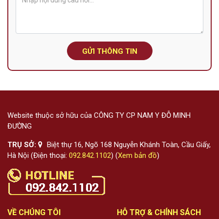
GỬI THÔNG TIN
Website thuộc sở hữu của CÔNG TY CP NAM Y ĐỖ MINH
ĐƯỜNG
TRỤ SỞ:
Biệt thự 16, Ngõ 168 Nguyễn Khánh Toàn, Cầu Giấy,
Hà Nội (Điện thoại:
092.842.1102
) (
Xem bản đồ
)
VỀ CHÚNG TÔI
HỖ TRỢ & CHÍNH SÁCH