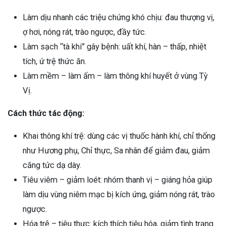
Làm dịu nhanh các triệu chứng khó chịu: đau thượng vị,
ợ hơi, nóng rát, trào ngược, đầy tức.
Làm sạch “tà khí” gây bệnh: uất khí, hàn – thấp, nhiệt
tích, ứ trệ thức ăn.
Làm mềm – làm ấm – làm thông khí huyết ở vùng Tỳ
Vị.
Cách thức tác động:
Khai thông khí trệ: dùng các vị thuốc hành khí, chỉ thống
như Hương phụ, Chỉ thực, Sa nhân để giảm đau, giảm
căng tức dạ dày.
Tiêu viêm – giảm loét: nhóm thanh vị – giáng hỏa giúp
làm dịu vùng niêm mạc bị kích ứng, giảm nóng rát, trào
ngược.
Hóa trệ – tiêu thực: kích thích tiêu hóa, giảm tình trạng