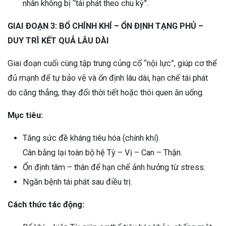
nhân không bị “tái phát theo chu kỳ”.
GIAI ĐOẠN 3: BỔ CHÍNH KHÍ – ỔN ĐỊNH TẠNG PHỦ –
DUY TRÌ KẾT QUẢ LÂU DÀI
Giai đoạn cuối cùng tập trung củng cố “nội lực”, giúp cơ thể
đủ mạnh để tự bảo vệ và ổn định lâu dài, hạn chế tái phát
do căng thẳng, thay đổi thời tiết hoặc thói quen ăn uống.
Mục tiêu:
Tăng sức đề kháng tiêu hóa (chính khí).
Cân bằng lại toàn bộ hệ Tỳ – Vị – Can – Thận.
Ổn định tâm – thân để hạn chế ảnh hưởng từ stress.
Ngăn bệnh tái phát sau điều trị.
Cách thức tác động: