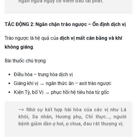
ngăn ngừa nguy cơ viêm đau tái phát.
TÁC ĐỘNG 2: Ngăn chặn trào ngược – Ổn định dịch vị
Trào ngược là hệ quả của
dịch vị mất cân bằng và khí
không giáng
.
Bài thuốc chú trọng:
Điều hòa – trung hòa dịch vị
Giáng khí vị → ngăn thức ăn – axit trào ngược
Kiện Tỳ, bổ Vị → phục hồi hệ tiêu hóa từ gốc
–> Nhờ sự kết hợp hài hòa của các vị như Lá
khôi, Sa nhân, Hương phụ, Chỉ thực…, người
bệnh giảm dần ợ hơi, ợ chua, đau rát thượng vị.