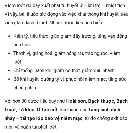
Viêm loét dạ dày xuất phát từ huyết ứ – khí trệ – nhiệt tích.
Vì vậy, bài thuốc tác động vào việc khai thông khí huyết, tiêu
viêm, làm lành ổ loét. Nhóm dược liệu tiêu biểu:
Kiện tỳ, tiêu thực: giúp giảm đầy trướng, tăng vận động
tiêu hóa
Thanh vị, giáng hoả: giảm nóng rát, trào ngược, viêm
loét
Chỉ thống, hành khí: giảm co thắt, giảm đau nhanh
Bổ khí huyết, dưỡng tỳ vị: phục hồi niêm mạc, tăng sức
chống chịu
Với hơn 30 dược liệu quý như
Hoài sơn, Bạch thược, Bạch
truật, Lá khôi, Ô tặc cốt
, bài thuốc còn
tăng sinh dịch
nhầy – tái tạo lớp bảo vệ niêm mạc
, từ đó chống axit bào
mòn và ngăn tái phát loét.