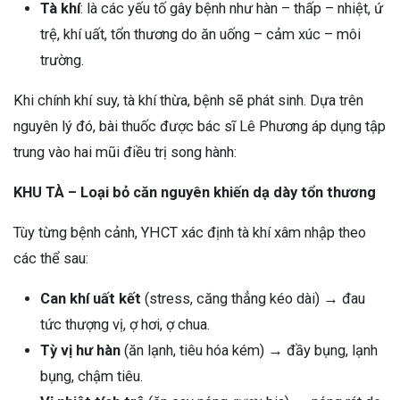
Tà khí
: là các yếu tố gây bệnh như hàn – thấp – nhiệt, ứ
trệ, khí uất, tổn thương do ăn uống – cảm xúc – môi
trường.
Khi chính khí suy, tà khí thừa, bệnh sẽ phát sinh. Dựa trên
nguyên lý đó, bài thuốc được bác sĩ Lê Phương áp dụng tập
trung vào hai mũi điều trị song hành:
KHU TÀ – Loại bỏ căn nguyên khiến dạ dày tổn thương
Tùy từng bệnh cảnh, YHCT xác định tà khí xâm nhập theo
các thể sau:
Can khí uất kết
(stress, căng thẳng kéo dài) → đau
tức thượng vị, ợ hơi, ợ chua.
Tỳ vị hư hàn
(ăn lạnh, tiêu hóa kém) → đầy bụng, lạnh
bụng, chậm tiêu.