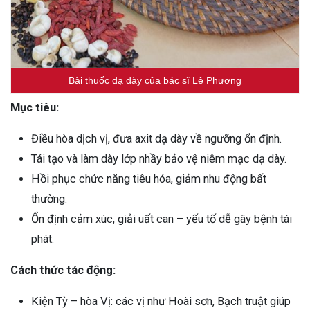
Bài thuốc dạ dày của bác sĩ Lê Phương
Mục tiêu:
Điều hòa dịch vị, đưa axit dạ dày về ngưỡng ổn định.
Tái tạo và làm dày lớp nhầy bảo vệ niêm mạc dạ dày.
Hồi phục chức năng tiêu hóa, giảm nhu động bất
thường.
Ổn định cảm xúc, giải uất can – yếu tố dễ gây bệnh tái
phát.
Cách thức tác động:
Kiện Tỳ – hòa Vị: các vị như Hoài sơn, Bạch truật giúp