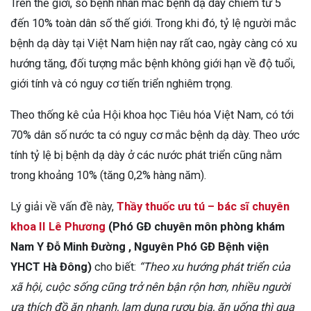
Trên thế giới, số bệnh nhân mắc bệnh dạ dày chiếm từ 5
đến 10% toàn dân số thế giới. Trong khi đó, tỷ lệ người mắc
bệnh dạ dày tại Việt Nam hiện nay rất cao, ngày càng có xu
hướng tăng, đối tượng mắc bệnh không giới hạn về độ tuổi,
giới tính và có nguy cơ tiến triển nghiêm trọng.
Theo thống kê của Hội khoa học Tiêu hóa Việt Nam, có tới
70% dân số nước ta có nguy cơ mắc bệnh dạ dày. Theo ước
tính tỷ lệ bị bệnh dạ dày ở các nước phát triển cũng nằm
trong khoảng 10% (tăng 0,2% hàng năm).
Lý giải về vấn đề này,
Thầy thuốc ưu tú – bác sĩ chuyên
khoa II Lê Phương
(Phó GĐ chuyên môn phòng khám
Nam Y Đỗ Minh Đường , Nguyên Phó GĐ Bệnh viện
YHCT Hà Đông)
cho biết:
“Theo xu hướng phát triển của
xã hội, cuộc sống cũng trở nên bận rộn hơn, nhiều người
ưa thích đồ ăn nhanh, lạm dụng rượu bia, ăn uống thì qua