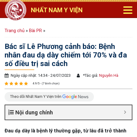
NHẤT NAM Y VIỆN
Trang chủ
»
Bài PR
»
Bác sĩ Lê Phương cảnh báo: Bệnh
nhân đau dạ dày chiếm tới 70% và đa
số điều trị sai cách
Ngày cập nhật: 14:34 - 24/07/2023
*
Tác giả:
Nguyễn Hà
4.9/5 - (7 bình chọn)
Theo dõi Nhất Nam Y Viện trên
Nội dung chính
Đau dạ dày là bệnh lý thường gặp, từ lâu đã trở thành