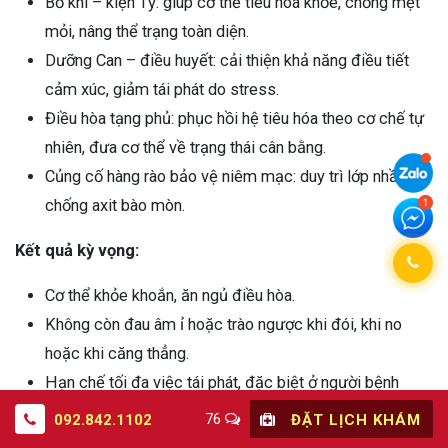
Bổ khí – kiện Tỳ: giúp cơ thể tiêu hóa khỏe, chống mệt
mỏi, nâng thể trạng toàn diện.
Dưỡng Can – điều huyết: cải thiện khả năng điều tiết
cảm xúc, giảm tái phát do stress.
Điều hòa tạng phủ: phục hồi hệ tiêu hóa theo cơ chế tự
nhiên, đưa cơ thể về trạng thái cân bằng.
Củng cố hàng rào bảo vệ niêm mạc: duy trì lớp nhầy,
chống axit bào mòn.
Kết quả kỳ vọng:
Cơ thể khỏe khoắn, ăn ngủ điều hòa.
Không còn đau âm ỉ hoặc trào ngược khi đói, khi no
hoặc khi căng thẳng.
Hạn chế tối đa việc tái phát, đặc biệt ở người bệnh
mạn tính lâu năm hoặc thể trạng yếu.
76
092.842.1102
ĐẶT LỊCH KHÁM