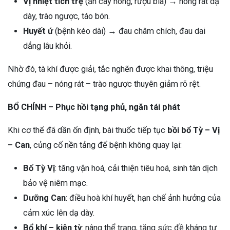
Vị nhiệt tích trệ
(ăn cay nóng, rượu bia) → nóng rát dạ
dày, trào ngược, táo bón.
Huyết ứ
(bệnh kéo dài) → đau châm chích, đau dai
dẳng lâu khỏi.
Nhờ đó, tà khí được giải, tắc nghẽn được khai thông, triệu
chứng đau – nóng rát – trào ngược thuyên giảm rõ rệt.
BỔ CHÍNH – Phục hồi tạng phủ, ngăn tái phát
Khi cơ thể đã dần ổn định, bài thuốc tiếp tục
bồi bổ Tỳ – Vị
– Can
, củng cố nền tảng để bệnh không quay lại:
Bổ Tỳ Vị
: tăng vận hoá, cải thiện tiêu hoá, sinh tân dịch
bảo vệ niêm mạc.
Dưỡng Can
: điều hoà khí huyết, hạn chế ảnh hưởng của
cảm xúc lên dạ dày.
Bổ khí – kiện tỳ
: nâng thể trạng, tăng sức đề kháng tự