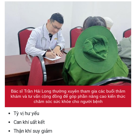
Bác sĩ Trần Hải Long thường xuyên tham gia các buổi thăm
khám và tư vấn cộng đồng để góp phần nâng cao kiến thức
chăm sóc sức khỏe cho người bệnh
Tỳ vị hư yếu
Can khí uất kết
Thận khí suy giảm