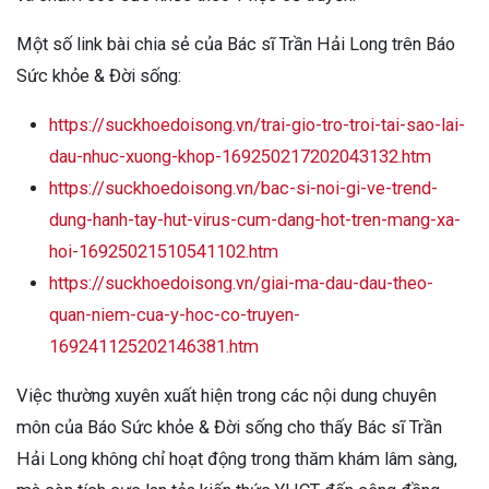
Một số link bài chia sẻ của Bác sĩ Trần Hải Long trên Báo
Sức khỏe & Đời sống:
https://suckhoedoisong.vn/trai-gio-tro-troi-tai-sao-lai-
dau-nhuc-xuong-khop-169250217202043132.htm
https://suckhoedoisong.vn/bac-si-noi-gi-ve-trend-
dung-hanh-tay-hut-virus-cum-dang-hot-tren-mang-xa-
hoi-16925021510541102.htm
https://suckhoedoisong.vn/giai-ma-dau-dau-theo-
quan-niem-cua-y-hoc-co-truyen-
169241125202146381.htm
Việc thường xuyên xuất hiện trong các nội dung chuyên
môn của Báo Sức khỏe & Đời sống cho thấy Bác sĩ Trần
Hải Long không chỉ hoạt động trong thăm khám lâm sàng,