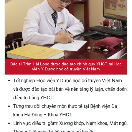
Bác sĩ Trần Hải Long được đào tạo chính quy YHCT tại Học
viện Y Dược học cổ truyền Việt Nam
Tốt nghiệp Học viện Y Dược học cổ truyền Việt Nam
và được đào tạo bài bản về nền tảng lý luận, chẩn đoán,
điều trị bằng YHCT.
Từng trau dồi chuyên môn thực tế tại Bệnh viện Đa
khoa Hà Đông – Khoa YHCT.
Lĩnh vực điều trị gồm: Xương khớp, Nam khoa, Mất ngủ,
Thận – Tiết niệu, Trị liệu y học cổ truyền, ….