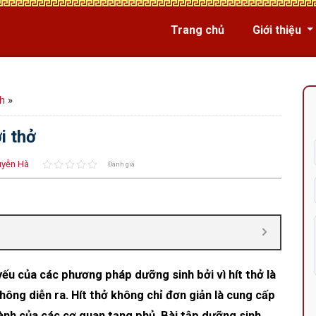
Trang chủ
Giới thiệu
h
»
i thở
yễn Hà
Đánh giá
ếu của các phương pháp dưỡng sinh bởi vì hít thở là
ông diễn ra. Hít thở không chỉ đơn giản là cung cấp
nh của các cơ quan tạng phủ. Bài tập dưỡng sinh