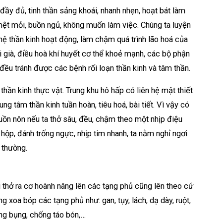
đầy đủ, tinh thần sảng khoái, nhanh nhẹn, hoạt bát làm
mệt mỏi, buồn ngủ, không muốn làm việc. Chúng ta luyện
ệ thần kinh hoạt động, làm chậm quá trình lão hoá của
ổi già, điều hoà khí huyết cơ thể khoẻ mạnh, các bộ phận
 đều tránh được các bệnh rối loạn thần kinh và tâm thần.
thần kinh thực vật. Trung khu hô hấp có liên hệ mật thiết
ng tâm thần kinh tuần hoàn, tiêu hoá, bài tiết. Vì vậy có
buồn nôn nếu ta thở sâu, đều, chậm theo một nhịp điệu
 hộp, đánh trống ngực, nhịp tim nhanh, ta nằm nghỉ ngơi
h thường.
i thở ra cơ hoành nâng lên các tạng phủ cũng lên theo cứ
 xoa bóp các tạng phủ như: gan, tụy, lách, dạ dày, ruột,
ướng bụng, chống táo bón,…