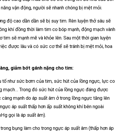
hả năng vận động, người sẽ nhanh chóng bị mệt mỏi.
ờng độ cao dần dần sẽ bị suy tim. Rèn luyện thở sâu sẽ
hông khí đồng thời làm tim co bóp mạnh, động mạch vành
ơ tim sẽ mạnh mẽ và khỏe lên. Sau một thời gian luyện
việc được lâu và có sức cơ thể sẽ tránh bị mệt mỏi, hoa
àng, giảm bớt gánh nặng cho tim:
u tố như sức bơm của tim, sức hút của lồng ngực, lực co
ng mạch… Trong đó sức hút của lồng ngực đáng được
c càng mạnh do áp suất âm ở trong lồng ngực tăng lên
ngực áp suất thấp hơn ấp suất không khí bên ngoài
g gọi là áp suất âm).
 trong bụng làm cho trong ngực áp suất âm (thấp hơn áp