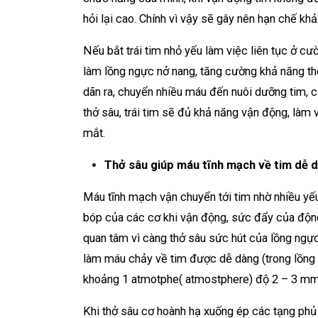
hỏi lại cao. Chính vì vậy sẽ gây nên hạn chế k
Nếu bắt trái tim nhỏ yếu làm việc liên tục ở cư
làm lồng ngực nở nang, tăng cường khả năng t
dãn ra, chuyển nhiều máu đến nuôi dưỡng tim, c
thở sâu, trái tim sẽ đủ khả năng vận động, làm 
mắt.
Thở sâu giúp máu tĩnh mạch về tim dễ d
Máu tĩnh mạch vận chuyển tới tim nhờ nhiều yế
bóp của các cơ khi vận động, sức đẩy của độ
quan tâm vì càng thở sâu sức hút của lồng ngự
làm máu chảy về tim được dễ dàng (trong lồng 
khoảng 1 atmotphe( atmostphere) độ 2 – 3 mmH
Khi thở sâu cơ hoành hạ xuống ép các tạng phủ