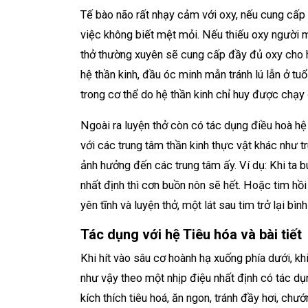
Tế bào não rất nhạy cảm với oxy, nếu cung cấp 
việc không biết mệt mỏi. Nếu thiếu oxy người 
thở thường xuyên sẽ cung cấp đầy đủ oxy cho h
hệ thần kinh, đầu óc minh mẫn tránh lú lẫn ở tu
trong cơ thể do hệ thần kinh chỉ huy được chạy
Ngoài ra luyện thở còn có tác dụng điều hoà hệ 
với các trung tâm thần kinh thực vật khác như tru
ảnh hưởng đến các trung tâm ấy. Ví dụ: Khi ta 
nhất định thì cơn buồn nôn sẽ hết. Hoặc tim hồi
yên tĩnh và luyện thở, một lát sau tim trở lại bìn
Tác dụng với hệ Tiêu hóa và bài tiết
Khi hít vào sâu cơ hoành hạ xuống phía dưới, kh
như vậy theo một nhịp điệu nhất định có tác dụng
kích thích tiêu hoá, ăn ngon, tránh đầy hơi, ch