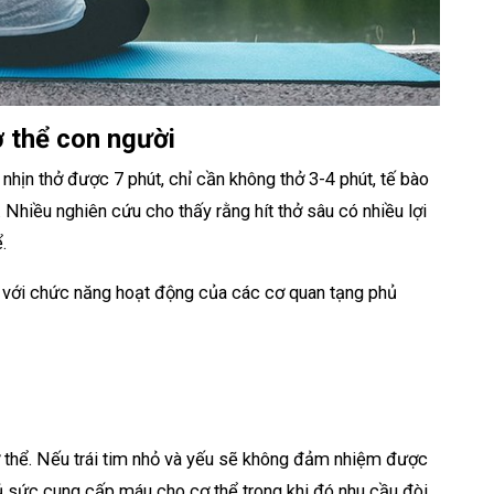
ơ thể con người
nhịn thở được 7 phút, chỉ cần không thở 3-4 phút, tế bào
 Nhiều nghiên cứu cho thấy rằng hít thở sâu có nhiều lợi
.
ối với chức năng hoạt động của các cơ quan tạng phủ
 thể. Nếu trái tim nhỏ và yếu sẽ không đảm nhiệm được
 sức cung cấp máu cho cơ thể trong khi đó nhu cầu đòi