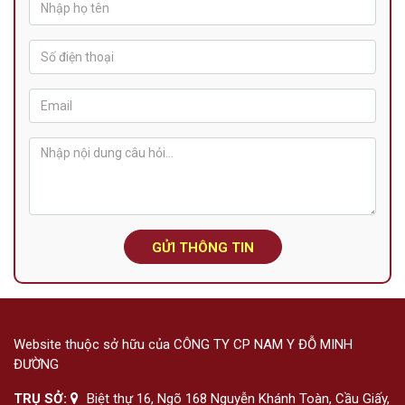
GỬI THÔNG TIN
Website thuộc sở hữu của CÔNG TY CP NAM Y ĐỖ MINH
ĐƯỜNG
TRỤ SỞ:
Biệt thự 16, Ngõ 168 Nguyễn Khánh Toàn, Cầu Giấy,