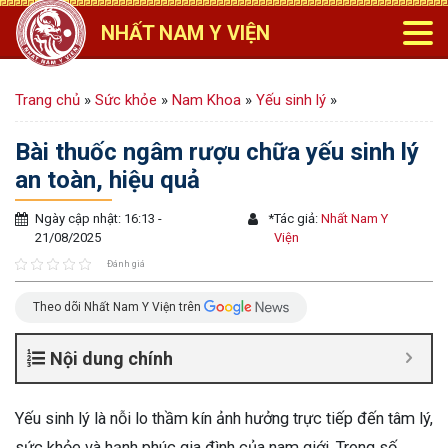
NHẤT NAM Y VIỆN
Trang chủ
»
Sức khỏe
»
Nam Khoa
»
Yếu sinh lý
»
Bài thuốc ngâm rượu chữa yếu sinh lý
an toàn, hiệu quả
Ngày cập nhật: 16:13 -
*
Tác giả:
Nhất Nam Y
21/08/2025
Viện
Đánh giá
Theo dõi Nhất Nam Y Viện trên
Nội dung chính
Yếu sinh lý là nỗi lo thầm kín ảnh hưởng trực tiếp đến tâm lý,
sức khỏe và hạnh phúc gia đình của nam giới. Trong số