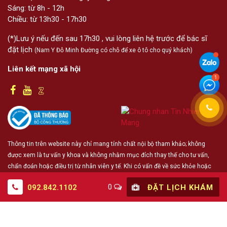
Sáng: từ 8h - 12h
Chiều: từ 13h30 - 17h30
(*)Lưu ý nếu đến sau 17h30 , vui lòng liên hệ trước để bác sĩ
đặt lịch
(Nam Y Đỗ Minh Đường có chỗ để xe ô tô cho quý khách)
Liên kết mạng xã hội
Thông tin trên website này chỉ mang tính chất nội bộ tham khảo; không
được xem là tư vấn y khoa và không nhằm mục đích thay thế cho tư vấn,
chẩn đoán hoặc điều trị từ nhân viên y tế. Khi có vấn đề về sức khỏe hoặc
cần hỗ trợ cấp cứu người đọc cần liên hệ bác sĩ và cơ sở y tế gần nhất
0
092.842.1102
ĐẶT LỊCH KHÁM
© 2019 - Bản quyền thuộc về
Nhất Nam Y Viện