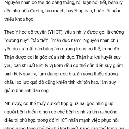
Nguyên nhân có thể do căng thẳng, rối loạn nội tiết, bệnh lý
nền như tiểu đường, tim mạch, huyết áp cao, hoặc lối sống
thiếu khoa học.
Theo Y học cổ truyền (YHCT), yếu sinh lý được gọi là chứng
“dương nuy”, “tảo tiết”, “mãn dục nam”. Nguyên nhân chủ
yếu do sự mất cân bằng âm dương trong cơ thể, trong đó
Thận được coi là gốc của sinh dục. Thận hư, khí huyết suy
yếu, can khí uất kết, tỳ vị kém đều có thể dẫn đến suy giảm
sinh lý. Ngoài ra, lạm dụng rượu bia, ăn uống thiếu dưỡng
chất, lao lực quá độ cũng khiến tinh khí tổn hao, làm suy
giảm bản lĩnh đàn ông.
Như vậy, có thể thấy sự kết hợp giữa hai góc nhìn giúp
người bệnh hiểu rõ hơn cơ chế bệnh sinh và tìm ra hướng
điều trị phù hợp, trong đó YHCT nhấn mạnh việc phục hồi
chức năng tạng phủ, bồi bổ khí huyết, nâng cao thể trạng lâu