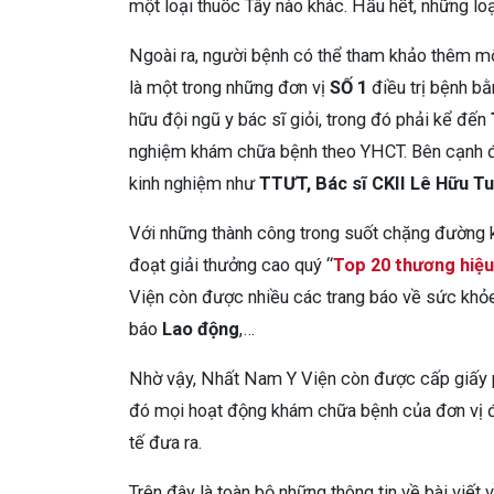
một loại thuốc Tây nào khác. Hầu hết, những lo
Ngoài ra, người bệnh có thể tham khảo thêm m
là một trong những đơn vị
SỐ 1
điều trị bệnh b
hữu đội ngũ y bác sĩ giỏi, trong đó phải kể đến
nghiệm khám chữa bệnh theo YHCT. Bên cạnh đó
kinh nghiệm như
TTƯT, Bác sĩ CKII Lê Hữu T
Với những thành công trong suốt chặng đường
đoạt giải thưởng cao quý “
Top 20 thương hiệu
Viện còn được nhiều các trang báo về sức khỏ
báo
Lao động
,…
Nhờ vậy, Nhất Nam Y Viện còn được cấp giấy 
đó mọi hoạt động khám chữa bệnh của đơn vị đ
tế đưa ra.
Trên đây là toàn bộ những thông tin về bài vi