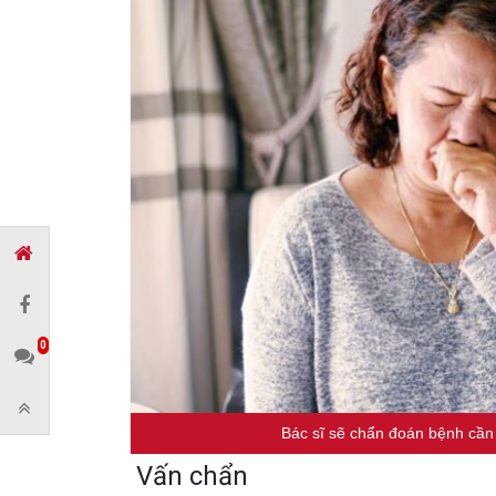
0
Bác sĩ sẽ chẩn đoán bệnh cần 
Vấn chẩn