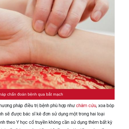
pháp chẩn đoán bệnh qua bắt mạch
phương pháp điều trị bệnh phù hợp như
châm cứu
, xoa bóp
nh sẽ được bác sĩ kê đơn sử dụng một trong hai loại
ệnh theo Y học cổ truyền không cần sử dụng thêm bất kỳ