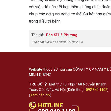
với việc đó cần kết hợp thêm những chẩn đoá
chụp các cơ quan trong cơ thể. Sự kết hợp g
trong điều trị bệnh.
Tác giả:
Bác Sĩ Lê Phương
Cập nhật lúc: 03:14 chiều 21/10/2025
Website thuộc sở hữu của CÔNG TY CP NAM Y Đ
MINH ĐƯỜNG
TRỤ SỞ:
Biệt thự 16, Ngõ 168 Nguyễn Khánh
Toàn, Cầu Giấy, Hà Nội (Điện thoại:
092.842.1102
)
(
Xem bản đồ
)