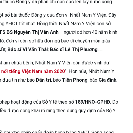
ại thuốc Đông y đa phần chỉ cần sắc lên lấy nước uống.
ột số bài thuốc Đông y của đơn vị Nhất Nam Y Viện. Đây
ằng YHCT tốt nhất. Đồng thời, Nhất Nam Y Viện còn sở
TS.BS Nguyễn Thị Vân Anh
– người có hơn 40 năm kinh
, đơn vị còn sở hữu đội ngũ bác sĩ chuyên môn giàu
uấn
;
Bác sĩ Vi Văn Thái
;
Bác sĩ Lê Thị Phương
,….
 khám chữa bệnh, Nhất Nam Y Viện còn được vinh dự
 nổi tiếng Việt Nam năm 2020
”. Hơn nữa, Nhất Nam Y
e đưa tin như báo
Dân trí
, báo
Tiền Phong
, báo
Gia đình
,
phép hoạt động của Sở Y tế theo số
189/HNO-GPHĐ
. Do
ều được công khai rõ ràng theo đúng quy định của Bộ Y
ết về phương pháp chẩn đoán bệnh bằng YHCT. Song song