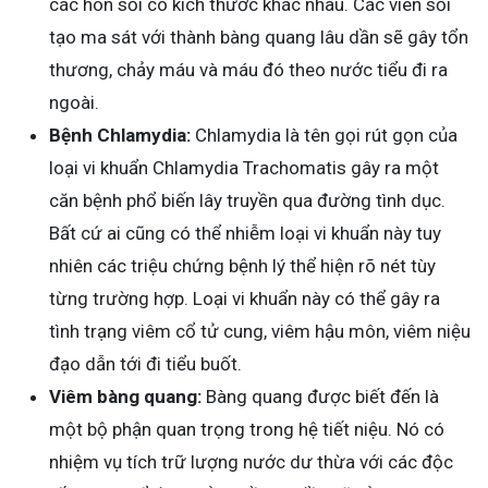
các hòn sỏi có kích thước khác nhau. Các viên sỏi
tạo ma sát với thành bàng quang lâu dần sẽ gây tổn
thương, chảy máu và máu đó theo nước tiểu đi ra
ngoài.
Bệnh Chlamydia:
Chlamydia là tên gọi rút gọn của
loại vi khuẩn Chlamydia Trachomatis gây ra một
căn bệnh phổ biến lây truyền qua đường tình dục.
Bất cứ ai cũng có thể nhiễm loại vi khuẩn này tuy
nhiên các triệu chứng bệnh lý thể hiện rõ nét tùy
từng trường hợp. Loại vi khuẩn này có thể gây ra
tình trạng viêm cổ tử cung, viêm hậu môn, viêm niệu
đạo dẫn tới đi tiểu buốt.
Viêm bàng quang:
Bàng quang được biết đến là
một bộ phận quan trọng trong hệ tiết niệu. Nó có
nhiệm vụ tích trữ lượng nước dư thừa với các độc