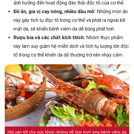
ảnh hưởng đến hoạt động đào thải độc tố của cơ thể.
Đồ ăn, gia vị cay nóng, nhiều dầu mỡ:
Những món ăn
này gây tích tụ độc tố trong cơ thể và phát ra ngoài bề
mặt da, sẽ khiến bệnh viêm da dễ bùng phát hơn
Rượu bia và các chất kích thích:
Nhóm thực phẩm
này làm suy giảm hệ miễn dịch và tích tụ lượng lớn độc
tố trong cơ thể khiến da dẻ thường trở nên nhạy cảm.
Hải sản tốt cho sức khỏe những dễ làm kích ứng bệnh viêm da