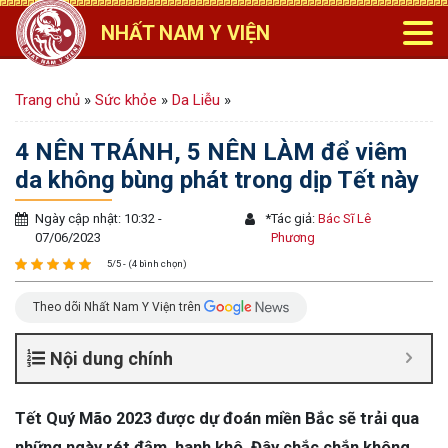
NHẤT NAM Y VIỆN
Trang chủ
»
Sức khỏe
»
Da Liễu
»
4 NÊN TRÁNH, 5 NÊN LÀM để viêm
da không bùng phát trong dịp Tết này
Ngày cập nhật: 10:32 -
*
Tác giả:
Bác Sĩ Lê
07/06/2023
Phương
5/5 - (4 bình chọn)
Theo dõi Nhất Nam Y Viện trên
Nội dung chính
Tết Quý Mão 2023 được dự đoán miền Bắc sẽ trải qua
những ngày rét đậm, hanh khô. Đây chắc chắn không