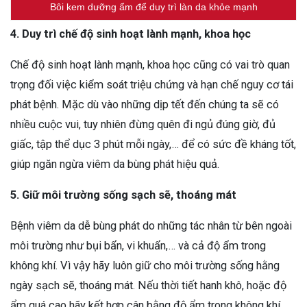
Bôi kem dưỡng ẩm để duy trì làn da khỏe mạnh
4. Duy trì chế độ sinh hoạt lành mạnh, khoa học
Chế độ sinh hoạt lành mạnh, khoa học cũng có vai trò quan
trọng đối việc kiểm soát triệu chứng và hạn chế nguy cơ tái
phát bệnh. Mặc dù vào những dịp tết đến chúng ta sẽ có
nhiều cuộc vui, tuy nhiên đừng quên đi ngủ đúng giờ, đủ
giấc, tập thể dục 3 phút mỗi ngày,… để có sức đề kháng tốt,
giúp ngăn ngừa viêm da bùng phát hiệu quả.
5. Giữ môi trường sống sạch sẽ, thoáng mát
Bệnh viêm da dễ bùng phát do những tác nhân từ bên ngoài
môi trường như bụi bẩn, vi khuẩn,… và cả độ ẩm trong
không khí. Vì vậy hãy luôn giữ cho môi trường sống hằng
ngày sạch sẽ, thoáng mát. Nếu thời tiết hanh khô, hoặc độ
ẩm quá cao hãy kết hợp cân bằng độ ẩm trong không khí