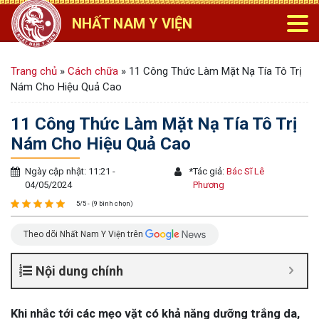
NHẤT NAM Y VIỆN
Trang chủ
»
Cách chữa
»
11 Công Thức Làm Mặt Nạ Tía Tô Trị
Nám Cho Hiệu Quả Cao
11 Công Thức Làm Mặt Nạ Tía Tô Trị
Nám Cho Hiệu Quả Cao
Ngày cập nhật: 11:21 -
*
Tác giả:
Bác Sĩ Lê
04/05/2024
Phương
5/5 - (9 bình chọn)
Theo dõi Nhất Nam Y Viện trên
Nội dung chính
Khi nhắc tới các mẹo vặt có khả năng dưỡng trắng da,