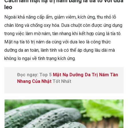
Cách làm mặt nạ trị nám bằng lá tía tô với dưa
leo
Ngoài khả năng cấp ẩm, giảm viêm, kích ứng, thu nhỏ lỗ
chân lông và chống oxy hóa. Dưa chuột còn được ứng dụng
trong việc làm mờ nám, tàn nhang khi kết hợp cùng lá tía tô.
Mặt nạ tía tô trị nám da cùng với dưa leo là công thức
dưỡng da an toàn, lành tính và có thể áp dụng lâu dài mà
không lo ngại về tình trạng kích ứng.
Đọc ngay: Top 5
Mặt Nạ Dưỡng Da Trị Nám Tàn
Nhang Của Nhật
Tốt Nhất