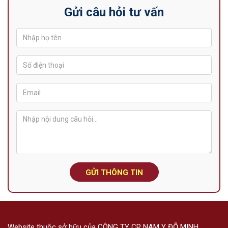
Gửi câu hỏi tư vấn
GỬI THÔNG TIN
Website thuộc sở hữu của CÔNG TY CP NAM Y ĐỖ MINH