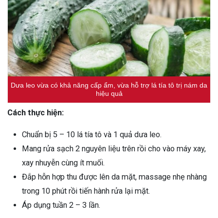
Dưa leo vừa có khả năng cấp ẩm, vừa hỗ trợ lá tía tô trị nám da
hiệu quả
Cách thực hiện:
Chuẩn bị 5 – 10 lá tía tô và 1 quả dưa leo.
Mang rửa sạch 2 nguyên liệu trên rồi cho vào máy xay,
xay nhuyễn cùng ít muối.
Đắp hỗn hợp thu được lên da mặt, massage nhẹ nhàng
trong 10 phút rồi tiến hành rửa lại mặt.
Áp dụng tuần 2 – 3 lần.