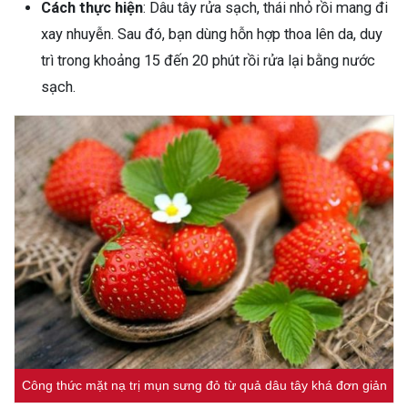
Cách thực hiện
: Dâu tây rửa sạch, thái nhỏ rồi mang đi
xay nhuyễn. Sau đó, bạn dùng hỗn hợp thoa lên da, duy
trì trong khoảng 15 đến 20 phút rồi rửa lại bằng nước
sạch.
Công thức mặt nạ trị mụn sưng đỏ từ quả dâu tây khá đơn giản