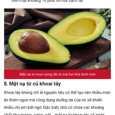
trên mặt khoảng 10 phút thì rửa sạch lại.
Mặt nạ trị mụn sưng đỏ từ trái bơ khá lành tính
8. Mặt nạ từ củ khoai tây
Khoai tây không chỉ là nguyên liệu có thể tạo nên nhiều món
ăn thơm ngon mà công dụng dưỡng da của nó sẽ khiến
nhiều chị em bất ngờ. Đặc biệt, nhờ có chứa các khoáng
chất như magie, canxi, sắt… mặt nạ từ khoai tây sẽ ngăn