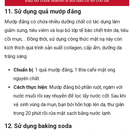
Đậu đỏ chứa vitamin B dồi dào có lợi cho da
11. Sử dụng quả mướp đắng
Mướp đắng có chứa nhiều dưỡng chất có tác dụng làm
giảm sưng, tiêu viêm và loại bỏ lớp tế bào chết trên da, tiêu
cồi mụn,… Đồng thời, sử dụng công thức mặt nạ này còn
kích thích quá trình sản xuất collagen, cấp ẩm, dưỡng da
trắng sáng.
Chuẩn bị
: 1 quả mướp đắng, 1 thìa cafe mật ong
nguyên chất.
Cách thực hiện
: Mướp đắng bỏ phần ruột, ngâm với
nước muối rồi xay nhuyễn để lọc lấy nước cốt. Sau khi
vệ sinh vùng da mụn, bạn bôi hỗn hợp lên da, thư giãn
trong 20 phút rồi rửa mặt sạch bằng nước lạnh.
12. Sử dụng baking soda