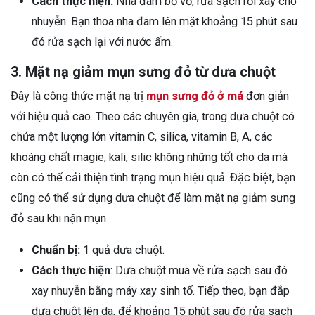
Cách thực hiện:
Nha đam bỏ vỏ, rửa sạch rồi xay cho
nhuyễn. Bạn thoa nha đam lên mặt khoảng 15 phút sau
đó rửa sạch lại với nước ấm.
3. Mặt nạ giảm mụn sưng đỏ từ dưa chuột
Đây là công thức mặt nạ trị
mụn sưng đỏ ở má
đơn giản
với hiệu quả cao. Theo các chuyên gia, trong dưa chuột có
chứa một lượng lớn vitamin C, silica, vitamin B, A, các
khoáng chất magie, kali, silic không những tốt cho da mà
còn có thể cải thiện tình trạng mụn hiệu quả. Đặc biệt, bạn
cũng có thể sử dụng dưa chuột để làm mặt nạ giảm sưng
đỏ sau khi nặn mụn
Chuẩn bị:
1 quả dưa chuột.
Cách thực hiện
: Dưa chuột mua về rửa sạch sau đó
xay nhuyễn bằng máy xay sinh tố. Tiếp theo, bạn đắp
dưa chuột lên da, để khoảng 15 phút sau đó rửa sạch