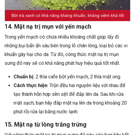
Bột trà xanh có khả năng kháng khuẩn, kháng viêm khá tốt
14. Mặt nạ trị mụn với yến mạch
Trong yến mạch có chứa nhiều khoáng chất giúp lấy đi
những bụi bẩn ẩn sâu bên trong lỗ chân lông, loại bỏ các vi
khuẩn gây hại cho da. Từ đó, công thức mặt nạ trị mụn
sưng đỏ này sẽ có khả năng phát huy hiệu quả tốt nhất.
Chuẩn bị:
2 thìa cafe bột yến mạch, 2 thìa mật ong.
Cách thực hiện
: Trộn đều hai nguyên liệu với nhau để
tạo thành hỗn hợp sền sệt để đắp lên da. Sau khi rửa
mặt sạch, bạn hãy đắp mặt nạ lên da trong khoảng 20
phút rồi rửa lại bằng nước lạnh.
15. Mặt nạ từ lòng trắng trứng
Với công thức mặt nạ trị mụn sưng đỏ này, các bạn hãy kết