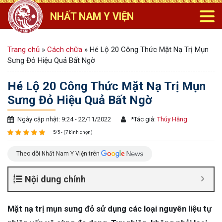
NHẤT NAM Y VIỆN
Trang chủ
»
Cách chữa
»
Hé Lộ 20 Công Thức Mặt Nạ Trị Mụn
Sưng Đỏ Hiệu Quả Bất Ngờ
Hé Lộ 20 Công Thức Mặt Nạ Trị Mụn
Sưng Đỏ Hiệu Quả Bất Ngờ
Ngày cập nhật: 9:24 - 22/11/2022
*
Tác giả:
Thúy Hằng
5/5 - (7 bình chọn)
Theo dõi Nhất Nam Y Viện trên
Nội dung chính
Mặt nạ trị mụn sưng đỏ sử dụng các loại nguyên liệu tự