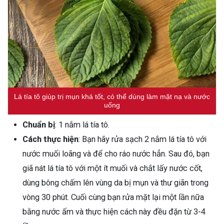
Lá tía tô giúp trị mụn khá tốt, có thể dùng làm mặt nạ và nước
uống
Chuẩn bị
: 1 nắm lá tía tô.
Cách thực hiện
: Bạn hãy rửa sạch 2 nắm lá tía tô với
nước muối loãng và để cho ráo nước hẳn. Sau đó, bạn
giã nát lá tía tô với một ít muối và chắt lấy nước cốt,
dùng bông chấm lên vùng da bị mụn và thư giãn trong
vòng 30 phút. Cuối cùng bạn rửa mặt lại một lần nữa
bằng nước ấm và thực hiện cách này đều đặn từ 3-4