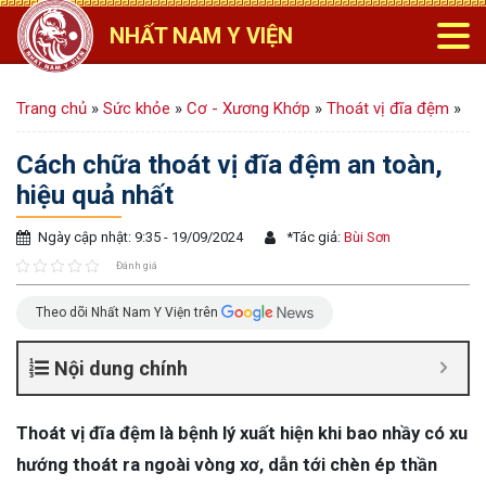
NHẤT NAM Y VIỆN
Trang chủ
»
Sức khỏe
»
Cơ - Xương Khớp
»
Thoát vị đĩa đệm
»
Cách chữa thoát vị đĩa đệm an toàn,
hiệu quả nhất
Ngày cập nhật: 9:35 - 19/09/2024
*
Tác giả:
Bùi Sơn
Đánh giá
Theo dõi Nhất Nam Y Viện trên
Nội dung chính
Thoát vị đĩa đệm là bệnh lý xuất hiện khi bao nhầy có xu
hướng thoát ra ngoài vòng xơ, dẫn tới chèn ép thần