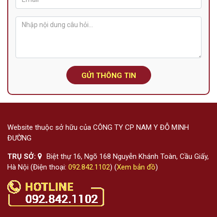
GỬI THÔNG TIN
Website thuộc sở hữu của CÔNG TY CP NAM Y ĐỖ MINH
ĐƯỜNG
TRỤ SỞ:
Biệt thự 16, Ngõ 168 Nguyễn Khánh Toàn, Cầu Giấy,
Hà Nội (Điện thoại:
092.842.1102
) (
Xem bản đồ
)