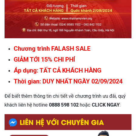
Chương trình FALASH SALE
GIẢM TỚI 15% CHI PHÍ
Áp dụng: TẤT CẢ KHÁCH HÀNG
Thời gian: DUY NHẤT NGÀY 02/09/2024
Để biết thêm thông tin chi tiết về chương trình ưu đãi, quý
khách liên hệ hotline
0888 598 102
hoặc
CLICK NGAY
: