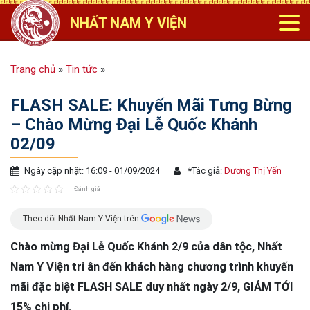
NHẤT NAM Y VIỆN
Trang chủ
»
Tin tức
»
FLASH SALE: Khuyến Mãi Tưng Bừng
– Chào Mừng Đại Lễ Quốc Khánh
02/09
Ngày cập nhật: 16:09 - 01/09/2024
*
Tác giả:
Dương Thị Yến
Đánh giá
Theo dõi Nhất Nam Y Viện trên
Chào mừng Đại Lễ Quốc Khánh 2/9 của dân tộc, Nhất
Nam Y Viện tri ân đến khách hàng chương trình khuyến
mãi đặc biệt FLASH SALE duy nhất ngày 2/9, GIẢM TỚI
15% chi phí.