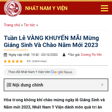
NHẤT NAM Y VIỆN
Trang chủ
»
Tin tức
»
Tuần Lễ VÀNG KHUYẾN MÃI Mừng
Giáng Sinh Và Chào Năm Mới 2023
Ngày cập nhật: 15:42 - 23/12/2022
*
Tác giả:
Dương Thị Yến
5/5 - (2 bình chọn)
Theo dõi Nhất Nam Y Viện trên
Nội dung chính
Hòa trong không khí chào mừng ngày lễ Giáng Sinh và
Năm mới 2023, Nhất Nam Y Viện dành món quà tri ân