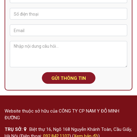
GỬI THÔNG TIN
Website thuộc sở hữu của CÔNG TY CP NAM Y ĐỖ MINH
ĐƯỜNG
TRỤ SỞ:
Biệt thự 16, Ngõ 168 Nguyễn Khánh Toàn, Cầu Giấy,
Hà Nội (Điện thoại:
092.842.1102
) (
Xem bản đồ
)