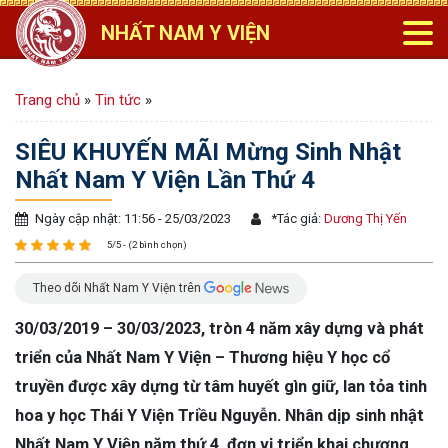
NHẤT NAM Y VIỆN
Trang chủ
»
Tin tức
»
SIÊU KHUYẾN MÃI Mừng Sinh Nhật
Nhất Nam Y Viện Lần Thứ 4
Ngày cập nhật: 11:56 - 25/03/2023
*
Tác giả:
Dương Thị Yến
5/5 - (2 bình chọn)
Theo dõi Nhất Nam Y Viện trên
30/03/2019 – 30/03/2023, tròn 4 năm xây dựng và phát
triển của Nhất Nam Y Viện – Thương hiệu Y học cổ
truyền được xây dựng từ tâm huyết gìn giữ, lan tỏa tinh
hoa y học Thái Y Viện Triều Nguyễn. Nhân dịp sinh nhật
Nhất Nam Y Viện năm thứ 4, đơn vị triển khai chương