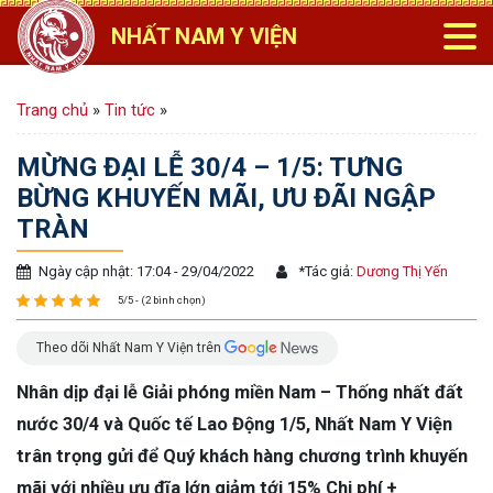
NHẤT NAM Y VIỆN
Trang chủ
»
Tin tức
»
MỪNG ĐẠI LỄ 30/4 – 1/5: TƯNG
BỪNG KHUYẾN MÃI, ƯU ĐÃI NGẬP
TRÀN
Ngày cập nhật: 17:04 - 29/04/2022
*
Tác giả:
Dương Thị Yến
5/5 - (2 bình chọn)
Theo dõi Nhất Nam Y Viện trên
Nhân dịp đại lễ Giải phóng miền Nam – Thống nhất đất
nước 30/4 và Quốc tế Lao Động 1/5, Nhất Nam Y Viện
trân trọng gửi để Quý khách hàng chương trình khuyến
mãi với nhiều ưu đĩa lớn giảm tới 15% Chi phí +