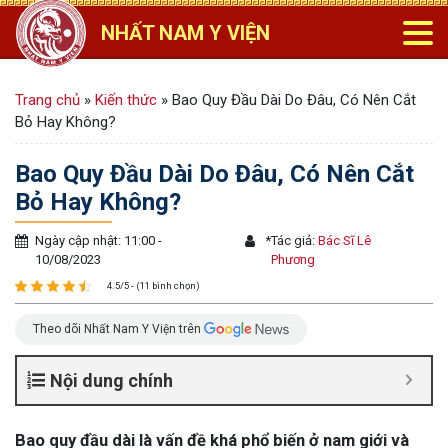
NHẤT NAM Y VIỆN
Trang chủ
»
Kiến thức
»
Bao Quy Đầu Dài Do Đâu, Có Nên Cắt
Bỏ Hay Không?
Bao Quy Đầu Dài Do Đâu, Có Nên Cắt
Bỏ Hay Không?
Ngày cập nhật: 11:00 -
*
Tác giả:
Bác Sĩ Lê
10/08/2023
Phương
4.5/5 - (11 bình chọn)
Theo dõi Nhất Nam Y Viện trên
Nội dung chính
Bao quy đầu dài là vấn đề khá phổ biến ở nam giới và