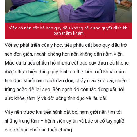
Việc có nên cắt bỏ bao quy đầu không sẽ được quyết định khi
bạn thăm khám
Với sự phát triển của y học, tiểu phẫu cắt bao quy đầu trở
nên đơn giản, nhanh chóng hơn nên không cần nằm viện.
Mặc dù là tiểu phẫu nhỏ nhưng cắt bao quy đầu nếu không
được thực hiện đúng quy trình có thể làm mất khoái cảm
tình dục, khiến nam giới đau đớn, chảy máu kéo dài, nhiễm
trùng hoặc để lại sẹo. Bên cạnh đó còn tác động xấu tới
sức khỏe, tâm lý và đời sống tình dục về lâu dài.
Vậy nên trước khi tiến hành cắt bỏ, nam giới nên tìm tới
những trung tâm – bệnh viện uy tín và bác sĩ có tay nghề
cao để hạn chế các biến chứng.