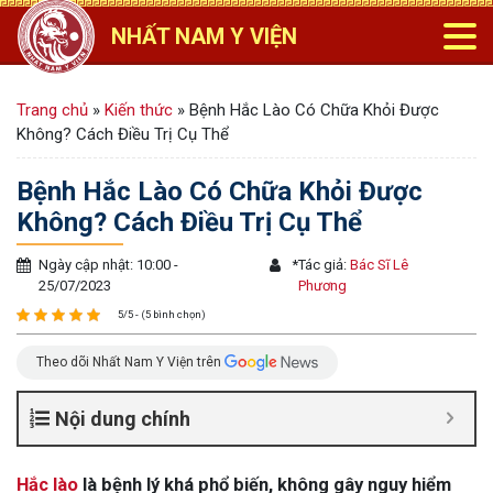
NHẤT NAM Y VIỆN
Trang chủ
»
Kiến thức
»
Bệnh Hắc Lào Có Chữa Khỏi Được
Không? Cách Điều Trị Cụ Thể
Bệnh Hắc Lào Có Chữa Khỏi Được
Không? Cách Điều Trị Cụ Thể
Ngày cập nhật: 10:00 -
*
Tác giả:
Bác Sĩ Lê
25/07/2023
Phương
5/5 - (5 bình chọn)
Theo dõi Nhất Nam Y Viện trên
Nội dung chính
Hắc lào
là bệnh lý khá phổ biến, không gây nguy hiểm