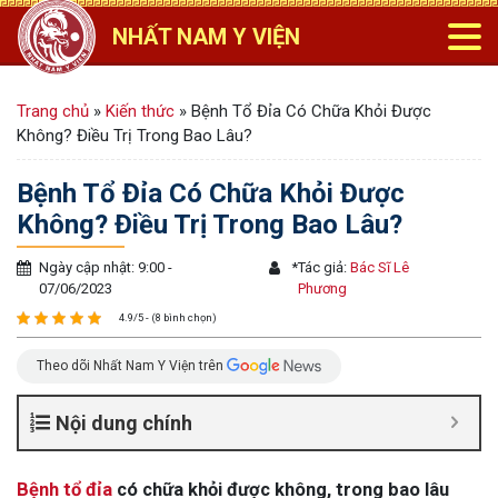
NHẤT NAM Y VIỆN
Trang chủ
»
Kiến thức
»
Bệnh Tổ Đỉa Có Chữa Khỏi Được
Không? Điều Trị Trong Bao Lâu?
Bệnh Tổ Đỉa Có Chữa Khỏi Được
Không? Điều Trị Trong Bao Lâu?
Ngày cập nhật: 9:00 -
*
Tác giả:
Bác Sĩ Lê
07/06/2023
Phương
4.9/5 - (8 bình chọn)
Theo dõi Nhất Nam Y Viện trên
Nội dung chính
Bệnh tổ đỉa
có chữa khỏi được không, trong bao lâu