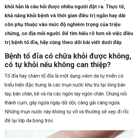
khỏi hẳn là câu hỏi được nhiều người đặt ra. Thực tế,
khả năng khỏi bệnh và thời gian điều trị ngắn hay dài
còn phụ thuộc vào mức độ nghiêm trọng của triệu
chứng, cơ địa mỗi người. Để tìm hiểu rõ hơn về việc điều
trị bệnh tổ đỉa, hãy cùng theo dõi bài viết dưới đây.
Bệnh tổ đỉa có chữa khỏi được không,
có tự khỏi nếu không can thiệp?
Tổ đỉa hay chàm tổ đỉa là một dạng viêm da tự miễn có
biểu hiện đặc trưng là các mụn nước khu trú tại lòng bàn
tay, bàn chân, kẽ và rìa các ngón tay ngón chân. Chúng nổi
thành cụm, gây ngứa ngáy dữ dội, càng gãi càng ngứa.
Những mụn nước này không tự vỡ và thường sẽ xẹp đi rồi
để lại lớp da bong tróc.