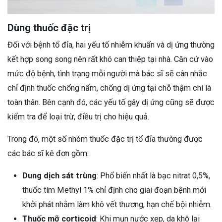
Dùng thuốc đặc trị
Đối với bệnh tổ đỉa, hai yếu tố nhiễm khuẩn và dị ứng thường
kết hợp song song nên rất khó can thiệp tại nhà. Căn cứ vào
mức độ bệnh, tình trạng mỗi người mà bác sĩ sẽ cân nhắc
chỉ định thuốc chống nấm, chống dị ứng tại chỗ thậm chí là
toàn thân. Bên cạnh đó, các yếu tố gây dị ứng cũng sẽ được
kiểm tra để loại trừ, điều trị cho hiệu quả.
Trong đó, một số nhóm thuốc đặc trị tổ đỉa thường được
các bác sĩ kê đơn gồm:
Dung dịch sát trùng
: Phổ biến nhất là bạc nitrat 0,5%,
thuốc tím Methyl 1% chỉ định cho giai đoạn bệnh mới
khởi phát nhằm làm khô vết thương, hạn chế bội nhiễm.
Thuốc mỡ corticoid
: Khi mụn nước xẹp, da khô lại