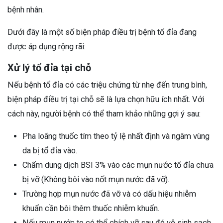
bệnh nhân.
Dưới đây là một số biện pháp điều trị bệnh tổ đỉa đang
được áp dụng rộng rãi:
Xử lý tổ đỉa tại chỗ
Nếu bệnh tổ đỉa có các triệu chứng từ nhẹ đến trung bình,
biện pháp điều trị tại chỗ sẽ là lựa chọn hữu ích nhất. Với
cách này, người bệnh có thể tham khảo những gợi ý sau:
Pha loãng thuốc tím theo tỷ lệ nhất định và ngâm vùng
da bị tổ đỉa vào.
Chấm dung dịch BSI 3% vào các mụn nước tổ đỉa chưa
bị vỡ (Không bôi vào nốt mụn nước đã vỡ).
Trường hợp mụn nước đã vỡ và có dấu hiệu nhiễm
khuẩn cần bôi thêm thuốc nhiễm khuẩn.
Nếu mụn nước to có thể chích vỡ sau đó vệ sinh sạch