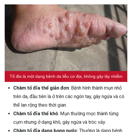
Tổ đỉa là một dạng bệnh da liễu cơ địa, không gây lây nhiễm
Chàm tổ đỉa thể giản đơn
: Bệnh hình thành mụn nhỏ
trên da, đầu tiên là ở trên các ngón tay, gây ngứa và có
thể lan rộng theo thời gian.
Chàm tổ đỉa thể khô
: Mụn thường mọc thành từng
cụm nhưng ở dạng khô, gây ngứa và tróc vảy.
Chàm tổ đỉa dạng bọng nước
: Thường là dạng bệnh