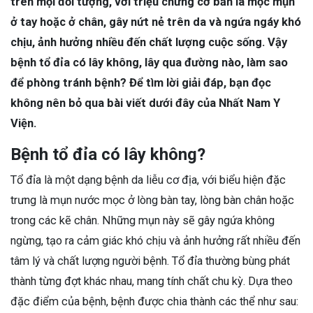
trên mọi đối tượng, với triệu chứng cơ bản là mọc mụn
ở tay hoặc ở chân, gây nứt nẻ trên da và ngứa ngáy khó
chịu, ảnh hưởng nhiều đến chất lượng cuộc sống. Vậy
bệnh tổ đỉa có lây không, lây qua đường nào, làm sao
để phòng tránh bệnh? Để tìm lời giải đáp, bạn đọc
không nên bỏ qua bài viết dưới đây của Nhất Nam Y
Viện.
Bệnh tổ đỉa có lây không?
Tổ đỉa là một dạng bệnh da liễu cơ địa, với biểu hiện đặc
trưng là mụn nước mọc ở lòng bàn tay, lòng bàn chân hoặc
trong các kẽ chân. Những mụn này sẽ gây ngứa không
ngừng, tạo ra cảm giác khó chịu và ảnh hưởng rất nhiều đến
tâm lý và chất lượng người bệnh. Tổ đỉa thường bùng phát
thành từng đợt khác nhau, mang tính chất chu kỳ. Dựa theo
đặc điểm của bệnh, bệnh được chia thành các thể như sau: