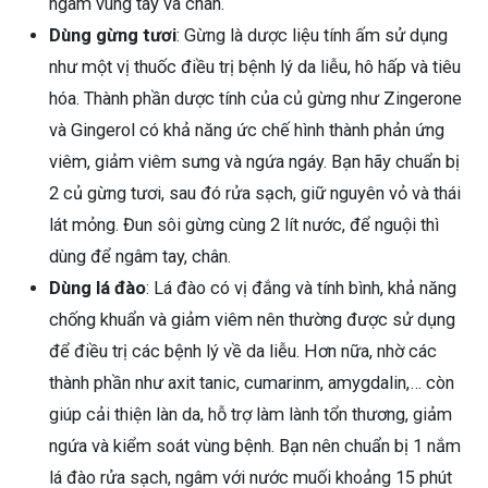
ngâm vùng tay và chân.
Dùng gừng tươi
: Gừng là dược liệu tính ấm sử dụng
như một vị thuốc điều trị bệnh lý da liễu, hô hấp và tiêu
hóa. Thành phần dược tính của củ gừng như Zingerone
và Gingerol có khả năng ức chế hình thành phản ứng
viêm, giảm viêm sưng và ngứa ngáy. Bạn hãy chuẩn bị
2 củ gừng tươi, sau đó rửa sạch, giữ nguyên vỏ và thái
lát mỏng. Đun sôi gừng cùng 2 lít nước, để nguội thì
dùng để ngâm tay, chân.
Dùng lá đào
: Lá đào có vị đắng và tính bình, khả năng
chống khuẩn và giảm viêm nên thường được sử dụng
để điều trị các bệnh lý về da liễu. Hơn nữa, nhờ các
thành phần như axit tanic, cumarinm, amygdalin,… còn
giúp cải thiện làn da, hỗ trợ làm lành tổn thương, giảm
ngứa và kiểm soát vùng bệnh. Bạn nên chuẩn bị 1 nắm
lá đào rửa sạch, ngâm với nước muối khoảng 15 phút