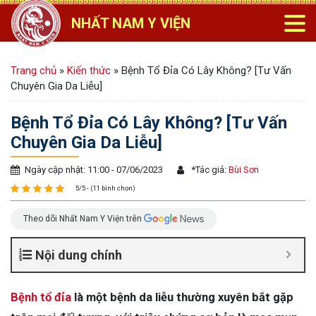
NHẤT NAM Y VIỆN
Trang chủ
»
Kiến thức
»
Bệnh Tổ Đỉa Có Lây Không? [Tư Vấn
Chuyên Gia Da Liễu]
Bệnh Tổ Đỉa Có Lây Không? [Tư Vấn
Chuyên Gia Da Liễu]
Ngày cập nhật: 11:00 - 07/06/2023
*
Tác giả:
Bùi Sơn
5/5 - (11 bình chọn)
Theo dõi Nhất Nam Y Viện trên
Nội dung chính
Bệnh tổ đỉa
là một bệnh da liễu thường xuyên bắt gặp