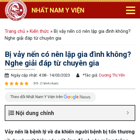
NHẤT NAM Y VIỆN
Trang chủ
»
Kiến thức
»
Bị vảy nến có nên lập gia đình không?
Nghe giải đáp từ chuyên gia
Bị vảy nến có nên lập gia đình không?
Nghe giải đáp từ chuyên gia
Ngày cập nhật: 4:08 - 14/03/2023
*
Tác giả:
Dương Thị Yến
5/5 - (1 bình chọn)
Theo dõi Nhất Nam Y Viện trên
Nội dung chính
Vảy nến là bệnh lý về da khiến người bệnh bị tổn thương