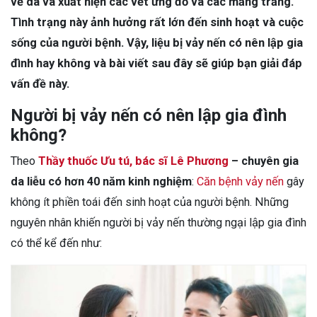
về da và xuất hiện các vết ửng đỏ và các mảng trắng.
Tình trạng này ảnh hưởng rất lớn đến sinh hoạt và cuộc
sống của người bệnh. Vậy, liệu bị vảy nến có nên lập gia
đình hay không và bài viết sau đây sẽ giúp bạn giải đáp
vấn đề này.
Người bị vảy nến có nên lập gia đình
không?
Theo
Thầy thuốc Ưu tú, bác sĩ Lê Phương
– chuyên gia
da liễu có hơn 40 năm kinh nghiệm
:
Căn bệnh vảy nến
gây
không ít phiền toái đến sinh hoạt của người bệnh. Những
nguyên nhân khiến người bị vảy nến thường ngại lập gia đình
có thể kể đến như: