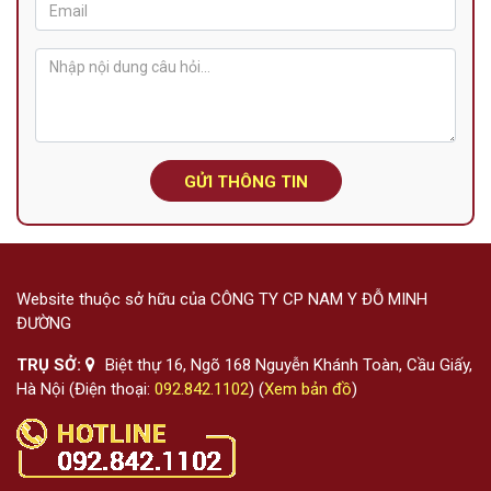
GỬI THÔNG TIN
Website thuộc sở hữu của CÔNG TY CP NAM Y ĐỖ MINH
ĐƯỜNG
TRỤ SỞ:
Biệt thự 16, Ngõ 168 Nguyễn Khánh Toàn, Cầu Giấy,
Hà Nội (Điện thoại:
092.842.1102
) (
Xem bản đồ
)