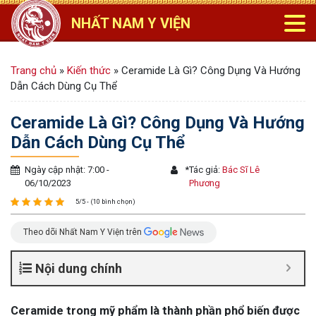
NHẤT NAM Y VIỆN
Trang chủ
»
Kiến thức
»
Ceramide Là Gì? Công Dụng Và Hướng
Dẫn Cách Dùng Cụ Thể
Ceramide Là Gì? Công Dụng Và Hướng
Dẫn Cách Dùng Cụ Thể
Ngày cập nhật: 7:00 -
*
Tác giả:
Bác Sĩ Lê
06/10/2023
Phương
5/5 - (10 bình chọn)
Theo dõi Nhất Nam Y Viện trên
Nội dung chính
Ceramide trong mỹ phẩm là thành phần phổ biến được