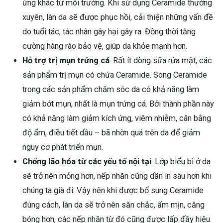
ứng khác từ môi trường. Khi sử dụng Ceramide thường
xuyên, làn da sẽ được phục hồi, cải thiện những vấn đề
do tuổi tác, tác nhân gây hại gây ra. Đồng thời tăng
cường hàng rào bảo vệ, giúp da khỏe mạnh hơn.
Hỗ trợ trị mụn trứng cá
: Rất ít dòng sữa rửa mặt, các
sản phẩm trị mụn có chứa Ceramide. Song Ceramide
trong các sản phẩm chăm sóc da có khả năng làm
giảm bớt mụn, nhất là mụn trứng cá. Bởi thành phần này
có khả năng làm giảm kích ứng, viêm nhiễm, cân bằng
độ ẩm, điều tiết dầu – bã nhờn quá trên da để giảm
nguy cơ phát triển mụn.
Chống lão hóa từ các yếu tố nội tại
: Lớp biểu bì ở da
sẽ trở nên mỏng hơn, nếp nhăn cũng dần in sâu hơn khi
chúng ta già đi. Vậy nên khi được bổ sung Ceramide
đúng cách, làn da sẽ trở nên săn chắc, ẩm mịn, căng
bóng hơn, các nếp nhăn từ đó cũng được lấp đầy hiệu