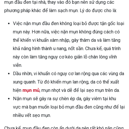
mụn đầu đen tại nhà, thay vào đó bạn nên sử dụng các
phương pháp khác để làm sạch mụn. Lý do được cho là:
Việc nặn mụn đầu đen không loại bỏ được tận gốc loại
mụn này. Hơn nữa, việc nặn mụn không đúng cách có
thể khiến vi khuẩn xâm nhập, gây thâm da và làm tăng
khả năng hình thành u nang, nốt sần. Chưa kể, quá trình
này còn làm tăng nguy cơ kéo giãn lỗ chân lông vĩnh
viễn.
Dầu nhờn, vi khuẩn có nguy cơ lan rộng qua các vùng da
xung quanh. Từ đó khiến mụn lan rộng, da có thể xuất
hiện
mụn mủ
, mụn nhọt và dễ để lại sẹo mụn trên da.
Nặn mụn sẽ gây ra sự chèn ép da, gây viêm tại khu
vực mà bạn muốn loại bỏ mụn đầu đen cũng như để lại
nhiều vết sẹo mụn.
Chưa kể, mụn đầu đen còn ẩn dưới da nên rất khó nặn cũng