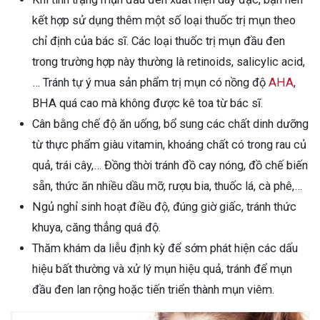
kết hợp sử dụng thêm một số loại thuốc trị mụn theo
chỉ định của bác sĩ. Các loại thuốc trị mụn đầu đen
trong trường hợp này thường là retinoids, salicylic acid,
… Tránh tự ý mua sản phẩm trị mụn có nồng độ
AHA
,
BHA quá cao mà không được kê toa từ bác sĩ.
Cân bằng chế độ ăn uống, bổ sung các chất dinh dưỡng
từ thực phẩm giàu vitamin, khoáng chất có trong rau củ
quả, trái cây,… Đồng thời tránh đồ cay nóng, đồ chế biến
sẵn, thức ăn nhiều dầu mỡ, rượu bia, thuốc lá, cà phê,…
Ngủ nghỉ sinh hoạt điều độ, đúng giờ giấc, tránh thức
khuya, căng thẳng quá độ.
Thăm khám da liễu định kỳ để sớm phát hiện các dấu
hiệu bất thường và xử lý mụn hiệu quả, tránh để mụn
đầu đen lan rộng hoặc tiến triển thành mụn viêm.