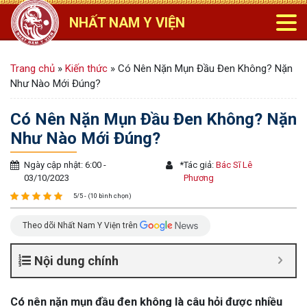
NHẤT NAM Y VIỆN
Trang chủ
»
Kiến thức
»
Có Nên Nặn Mụn Đầu Đen Không? Nặn
Như Nào Mới Đúng?
Có Nên Nặn Mụn Đầu Đen Không? Nặn
Như Nào Mới Đúng?
Ngày cập nhật: 6:00 -
*
Tác giả:
Bác Sĩ Lê
03/10/2023
Phương
5/5 - (10 bình chọn)
Theo dõi Nhất Nam Y Viện trên
Nội dung chính
Có nên nặn mụn đầu đen không là câu hỏi được nhiều