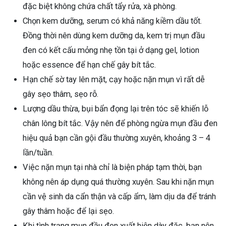
đặc biệt không chứa chất tẩy rửa, xà phòng.
Chọn kem dưỡng, serum có khả năng kiềm dầu tốt.
Đồng thời nên dùng kem dưỡng da, kem trị mụn đầu
đen có kết cấu mỏng nhẹ tồn tại ở dạng gel, lotion
hoặc essence để hạn chế gây bít tắc.
Hạn chế sờ tay lên mặt, cạy hoặc nặn mụn vì rất dễ
gây sẹo thâm, sẹo rỗ.
Lượng dầu thừa, bụi bẩn đọng lại trên tóc sẽ khiến lỗ
chân lông bít tắc. Vậy nên để phòng ngừa mụn đầu đen
hiệu quả bạn cần gội đầu thường xuyên, khoảng 3 – 4
lần/tuần.
Việc nặn mụn tại nhà chỉ là biện pháp tạm thời, bạn
không nên áp dụng quá thường xuyên. Sau khi nặn mụn
cần vệ sinh da cẩn thận và cấp ẩm, làm dịu da để tránh
gây thâm hoặc để lại sẹo.
Khi tình trạng mụn đầu đen xuất hiện dày đặc, bạn nên