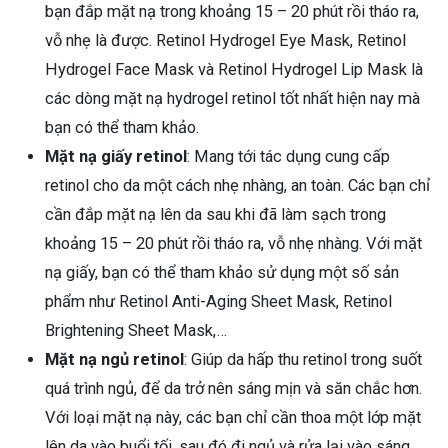
bạn đắp mặt nạ trong khoảng 15 – 20 phút rồi tháo ra,
vỗ nhẹ là được. Retinol Hydrogel Eye Mask, Retinol
Hydrogel Face Mask và Retinol Hydrogel Lip Mask là
các dòng mặt nạ hydrogel retinol tốt nhất hiện nay mà
bạn có thể tham khảo.
Mặt nạ giấy retinol
: Mang tới tác dụng cung cấp
retinol cho da một cách nhẹ nhàng, an toàn. Các bạn chỉ
cần đắp mặt nạ lên da sau khi đã làm sạch trong
khoảng 15 – 20 phút rồi tháo ra, vỗ nhẹ nhàng. Với mặt
nạ giấy, bạn có thể tham khảo sử dụng một số sản
phẩm như Retinol Anti-Aging Sheet Mask, Retinol
Brightening Sheet Mask,…
Mặt nạ ngủ retinol
: Giúp da hấp thu retinol trong suốt
quá trình ngủ, để da trở nên sáng mịn và săn chắc hơn.
Với loại mặt nạ này, các bạn chỉ cần thoa một lớp mặt
lên da vào buổi tối, sau đó đi ngủ và rửa lại vào sáng