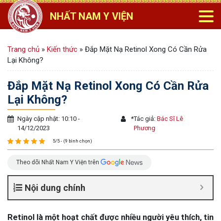
NHẤT NAM Y VIỆN
Trang chủ
»
Kiến thức
»
Đắp Mặt Nạ Retinol Xong Có Cần Rửa
Lại Không?
Đắp Mặt Nạ Retinol Xong Có Cần Rửa
Lại Không?
Ngày cập nhật: 10:10 -
*
Tác giả:
Bác Sĩ Lê
14/12/2023
Phương
5/5 - (9 bình chọn)
Theo dõi Nhất Nam Y Viện trên
Nội dung chính
Retinol là một hoạt chất được nhiều người yêu thích, tin