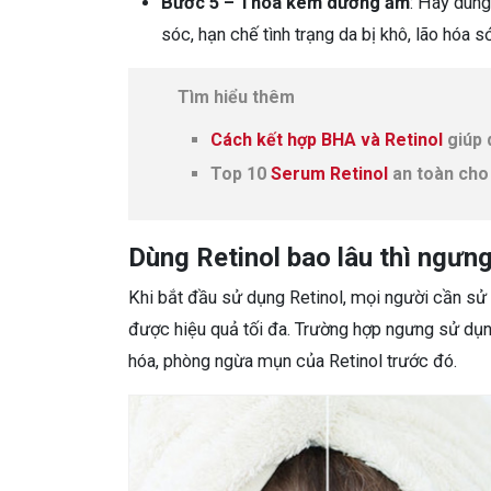
Bước 5 – Thoa kem dưỡng ẩm
: Hãy dùn
sóc, hạn chế tình trạng da bị khô, lão hóa 
Tìm hiểu thêm
Cách kết hợp BHA và Retinol
giúp 
Top 10
Serum Retinol
an toàn cho
Dùng Retinol bao lâu thì ngưn
Khi bắt đầu sử dụng Retinol, mọi người cần sử d
được hiệu quả tối đa. Trường hợp ngưng sử dụn
hóa, phòng ngừa mụn của Retinol trước đó.