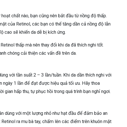
ứ hoạt chất nào, bạn cũng nên bắt đầu từ nồng độ thấp.
 mặt của Retinol, các bạn có thể tăng dần cả nồng độ lẫn
ộ cao sẽ khiến da dễ bị kích ứng.
tinol thấp mà nên thay đổi khi da đã thích nghi tốt.
anh chóng cải thiện các vấn đề trên da.
ng với tần suất 2 – 3 lần/tuần. Khi da dần thích nghi với
 ngày 1 lần để đạt được hiệu quả tối ưu. Hãy thoa
ời gian hấp thu, tự phục hồi trong quá trình bạn nghỉ ngơi.
cần dùng với một lượng nhỏ như hạt đầu để đảm bảo an
ít Retinol ra mu bà tay, chấm lên các điểm trên khuôn mặt