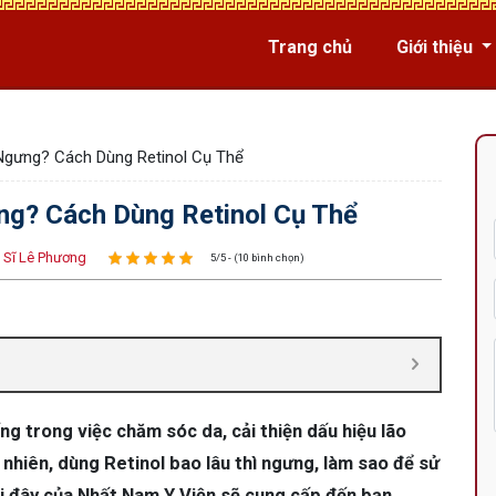
Trang chủ
Giới thiệu
 Ngưng? Cách Dùng Retinol Cụ Thể
ng? Cách Dùng Retinol Cụ Thể
 Sĩ Lê Phương
5/5 - (10 bình chọn)
ng trong việc chăm sóc da, cải thiện dấu hiệu lão
nhiên, dùng Retinol bao lâu thì ngưng, làm sao để sử
i đây của Nhất Nam Y Viện sẽ cung cấp đến bạn