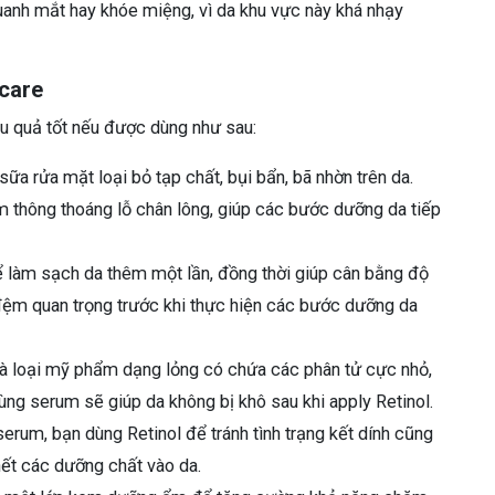
quanh mắt hay khóe miệng, vì da khu vực này khá nhạy
ncare
iệu quả tốt nếu được dùng như sau:
 sữa rửa mặt loại bỏ tạp chất, bụi bẩn, bã nhờn trên da.
m thông thoáng lỗ chân lông, giúp các bước dưỡng da tiếp
ể làm sạch da thêm một lần, đồng thời giúp cân bằng độ
đệm quan trọng trước khi thực hiện các bước dưỡng da
là loại mỹ phẩm dạng lỏng có chứa các phân tử cực nhỏ,
ùng serum sẽ giúp da không bị khô sau khi apply Retinol.
serum, bạn dùng Retinol để tránh tình trạng kết dính cũng
ết các dưỡng chất vào da.