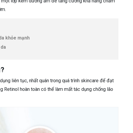
g một lớp kem dưỡng ẩm để tăng cường khả năng chăm
sớm.
da khỏe mạnh
 da
g?
ụng liên tục, nhất quán trong quá trình skincare để đạt
g Retinol hoàn toàn có thể làm mất tác dụng chống lão