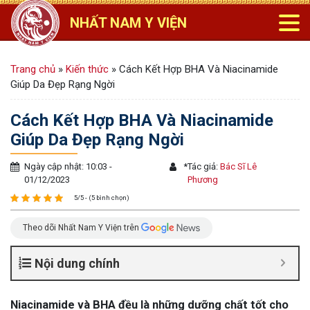
NHẤT NAM Y VIỆN
Trang chủ
»
Kiến thức
»
Cách Kết Hợp BHA Và Niacinamide
Giúp Da Đẹp Rạng Ngời
Cách Kết Hợp BHA Và Niacinamide
Giúp Da Đẹp Rạng Ngời
Ngày cập nhật: 10:03 -
*
Tác giả:
Bác Sĩ Lê
01/12/2023
Phương
5/5 - (5 bình chọn)
Theo dõi Nhất Nam Y Viện trên
Nội dung chính
Niacinamide và BHA đều là những dưỡng chất tốt cho