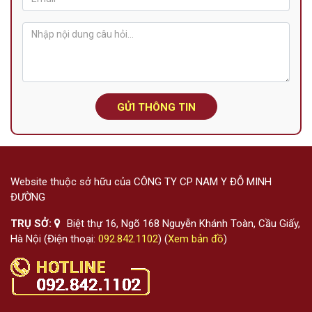
GỬI THÔNG TIN
Website thuộc sở hữu của CÔNG TY CP NAM Y ĐỖ MINH
ĐƯỜNG
TRỤ SỞ:
Biệt thự 16, Ngõ 168 Nguyễn Khánh Toàn, Cầu Giấy,
Hà Nội (Điện thoại:
092.842.1102
) (
Xem bản đồ
)