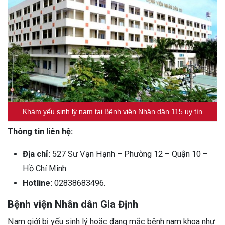
Khám yếu sinh lý nam tại Bệnh viện Nhân dân 115 uy tín
Thông tin liên hệ:
Địa chỉ:
527 Sư Vạn Hạnh – Phường 12 – Quận 10 –
Hồ Chí Minh.
Hotline:
02838683496.
Bệnh viện Nhân dân Gia Định
Nam giới bị yếu sinh lý hoặc đang mắc bệnh nam khoa như