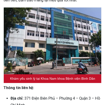
tiên tiến, đảm bảo mang lại hiệu quả tốt nhất.
Khám yếu sinh lý tại Khoa Nam khoa‏ Bệnh viện Bình Dân
Thông tin liên hệ:
Địa chỉ:
371 Điện Biên Phủ – Phường 4 – Quận 3 – Hồ