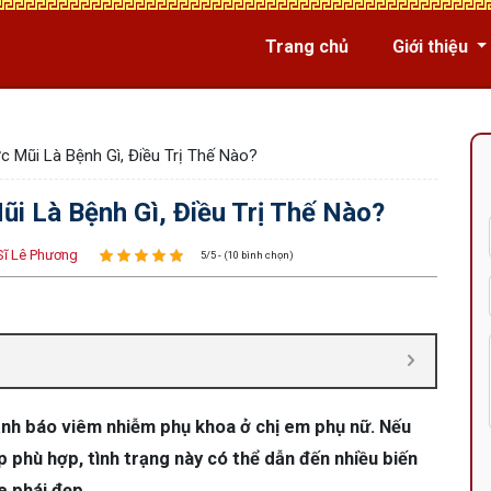
Trang chủ
Giới thiệu
 Mũi Là Bệnh Gì, Điều Trị Thế Nào?
 Là Bệnh Gì, Điều Trị Thế Nào?
Sĩ Lê Phương
5/5 - (10 bình chọn)
ảnh báo viêm nhiễm phụ khoa ở chị em phụ nữ. Nếu
p phù hợp, tình trạng này có thể dẫn đến nhiều biến
e phái đẹp.