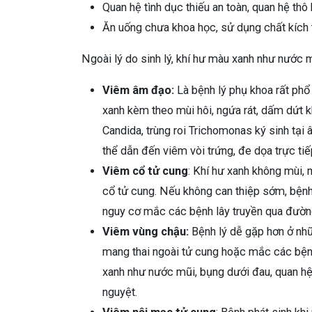
Quan hệ tình dục thiếu an toàn, quan hệ thô 
Ăn uống chưa khoa học, sử dụng chất kích 
Ngoài lý do sinh lý, khí hư màu xanh như nước 
Viêm âm đạo:
Là bệnh lý phụ khoa rất phổ 
xanh kèm theo mùi hôi, ngứa rát, dấm dứt k
Candida, trùng roi Trichomonas ký sinh tạ
thể dẫn đến viêm vòi trứng, đe dọa trực ti
Viêm cổ tử cung
: Khí hư xanh không mùi,
cổ tử cung. Nếu không can thiệp sớm, bệnh
nguy cơ mắc các bệnh lây truyền qua đường
Viêm vùng chậu:
Bệnh lý dễ gặp hơn ở nhữn
mang thai ngoài tử cung hoặc mắc các bện
xanh như nước mũi, bụng dưới đau, quan hệ
nguyệt.