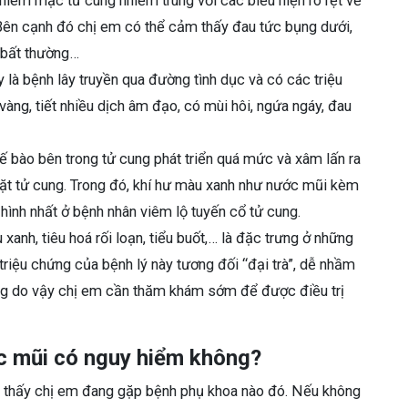
i niêm mạc tử cung nhiễm trùng với các biểu hiện rõ rệt về
 Bên cạnh đó chị em có thể cảm thấy đau tức bụng dưới,
t bất thường…
y là bệnh lây truyền qua đường tình dục và có các triệu
àng, tiết nhiều dịch âm đạo, có mùi hôi, ngứa ngáy, đau
 tế bào bên trong tử cung phát triển quá mức và xâm lấn ra
mặt tử cung. Trong đó, khí hư màu xanh như nước mũi kèm
 hình nhất ở bệnh nhân viêm lộ tuyến cổ tử cung.
 xanh, tiêu hoá rối loạn, tiểu buốt,… là đặc trưng ở những
triệu chứng của bệnh lý này tương đối “đại trà”, dễ nhầm
ờng do vậy chị em cần thăm khám sớm để được điều trị
ớc mũi có nguy hiểm không?
 thấy chị em đang gặp bệnh phụ khoa nào đó. Nếu không