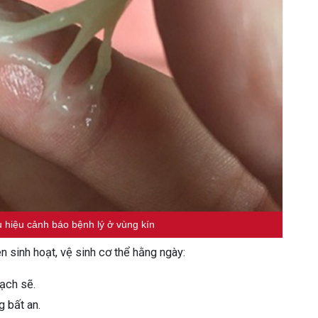
 hiệu cảnh báo bệnh lý ở vùng kín
en sinh hoạt, vệ sinh cơ thể hằng ngày:
ạch sẽ.
g bất an.