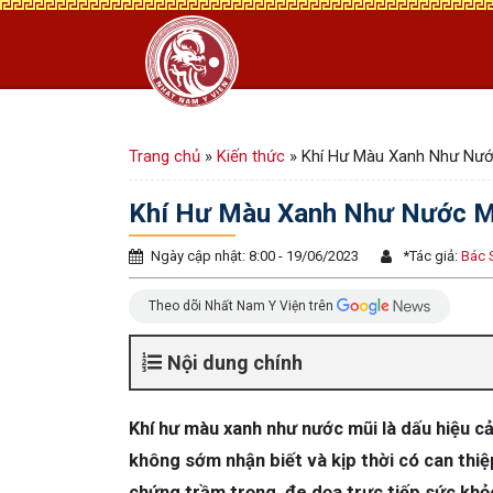
Trang chủ
»
Kiến thức
»
Khí Hư Màu Xanh Như Nước
Khí Hư Màu Xanh Như Nước Mũi
Ngày cập nhật: 8:00 - 19/06/2023
*
Tác giả:
Bác 
Theo dõi Nhất Nam Y Viện trên
Nội dung chính
Khí hư màu xanh như nước mũi là dấu hiệu c
không sớm nhận biết và kịp thời có can thiệ
chứng trầm trọng, đe dọa trực tiếp sức khỏ