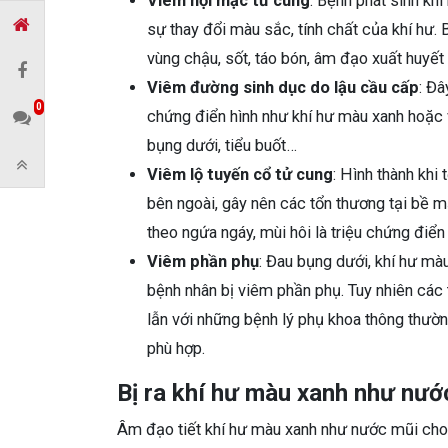
Viêm nội mạc tử cung
: Bệnh phát sinh kh
sự thay đổi màu sắc, tính chất của khí hư.
vùng chậu, sốt, táo bón, âm đạo xuất huyế
Viêm đường sinh dục do lậu cầu cấp
: Đâ
0
chứng điển hình như khí hư màu xanh hoặc v
bụng dưới, tiểu buốt…
Viêm lộ tuyến cổ tử cung
: Hình thành khi
bên ngoài, gây nên các tổn thương tại bề 
theo ngứa ngáy, mùi hôi là triệu chứng điển
Viêm phần phụ
: Đau bụng dưới, khí hư màu
bệnh nhân bị viêm phần phụ. Tuy nhiên các 
lẫn với những bệnh lý phụ khoa thông thư
phù hợp.
Bị ra khí hư màu xanh như nư
Âm đạo tiết khí hư màu xanh như nước mũi cho