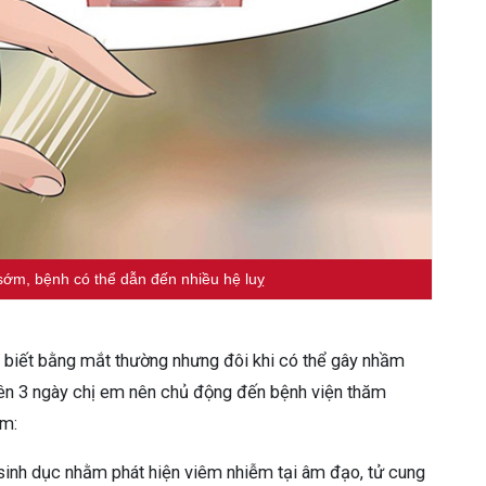
sớm, bệnh có thể dẫn đến nhiều hệ luỵ
 biết bằng mắt thường nhưng đôi khi có thể gây nhầm
ạ trên 3 ngày chị em nên chủ động đến bệnh viện thăm
ồm:
sinh dục nhằm phát hiện viêm nhiễm tại âm đạo, tử cung