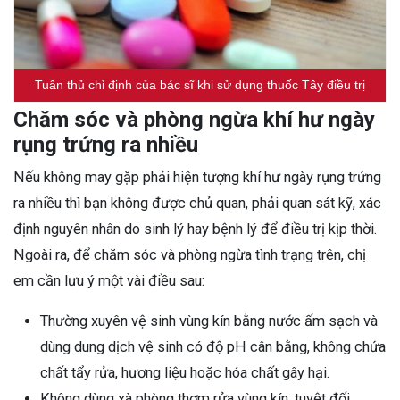
Tuân thủ chỉ định của bác sĩ khi sử dụng thuốc Tây điều trị
Chăm sóc và phòng ngừa khí hư ngày
rụng trứng ra nhiều
Nếu không may gặp phải hiện tượng khí hư ngày rụng trứng
ra nhiều thì bạn không được chủ quan, phải quan sát kỹ, xác
định nguyên nhân do sinh lý hay bệnh lý để điều trị kịp thời.
Ngoài ra, để chăm sóc và phòng ngừa tình trạng trên, chị
em cần lưu ý một vài điều sau:
Thường xuyên vệ sinh vùng kín bằng nước ấm sạch và
dùng dung dịch vệ sinh có độ pH cân bằng, không chứa
chất tẩy rửa, hương liệu hoặc hóa chất gây hại.
Không dùng xà phòng thơm rửa vùng kín, tuyệt đối