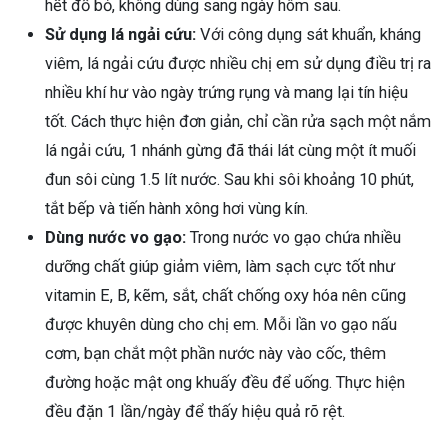
hết đổ bỏ, không dùng sang ngày hôm sau.
Sử dụng lá ngải cứu:
Với công dụng sát khuẩn, kháng
viêm, lá ngải cứu được nhiều chị em sử dụng điều trị ra
nhiều khí hư vào ngày trứng rụng và mang lại tín hiệu
tốt. Cách thực hiện đơn giản, chỉ cần rửa sạch một nắm
lá ngải cứu, 1 nhánh gừng đã thái lát cùng một ít muối
đun sôi cùng 1.5 lít nước. Sau khi sôi khoảng 10 phút,
tắt bếp và tiến hành xông hơi vùng kín.
Dùng nước vo gạo:
Trong nước vo gạo chứa nhiều
dưỡng chất giúp giảm viêm, làm sạch cực tốt như
vitamin E, B, kẽm, sắt, chất chống oxy hóa nên cũng
được khuyên dùng cho chị em. Mỗi lần vo gạo nấu
cơm, bạn chắt một phần nước này vào cốc, thêm
đường hoặc mật ong khuấy đều để uống. Thực hiện
đều đặn 1 lần/ngày để thấy hiệu quả rõ rệt.