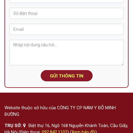
GỬI THÔNG TIN
Website thuộc sở hữu của CÔNG TY CP NAM Y ĐỖ MINH
ĐƯỜNG
TRỤ SỞ:
Biệt thự 16, Ngõ 168 Nguyễn Khánh Toàn, Cầu Giấy,
Hà Nội (Điện thoại:
092.842.1102
) (
Xem bản đồ
)