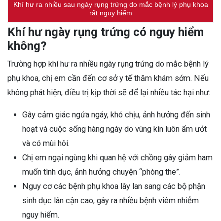
Khí hư ra nhiều sau ngày rụng trứng do mắc bệnh lý phụ khoa
rất nguy hiểm
Khí hư ngày rụng trứng có nguy hiểm
không?
Trường hợp khí hư ra nhiều ngày rụng trứng do mắc bệnh lý
phụ khoa, chị em cần đến cơ sở y tế thăm khám sớm. Nếu
không phát hiện, điều trị kịp thời sẽ để lại nhiều tác hại như:
Gây cảm giác ngứa ngáy, khó chịu, ảnh hưởng đến sinh
hoạt và cuộc sống hàng ngày do vùng kín luôn ẩm ướt
và có mùi hôi.
Chị em ngại ngùng khi quan hệ với chồng gây giảm ham
muốn tình dục, ảnh hưởng chuyện “phòng the”.
Nguy cơ các bệnh phụ khoa lây lan sang các bộ phận
sinh dục lân cận cao, gây ra nhiều bệnh viêm nhiễm
nguy hiểm.