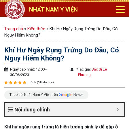
NHẤT NAM Y VIỆN
Trang chủ
»
Kiến thức
»
Khí Hư Ngày Rụng Trứng Do Đâu, Có
Nguy Hiểm Không?
Khí Hư Ngày Rụng Trứng Do Đâu, Có
Nguy Hiểm Không?
Ngày cập nhật: 12:00 -
*
Tác giả:
Bác Sĩ Lê
30/06/2023
Phương
5/5 - (5 bình chọn)
Theo dõi Nhất Nam Y Viện trên
Nội dung chính
Khí hư ngày rụng trứng là hiện tượng sinh lý dễ gặp ở