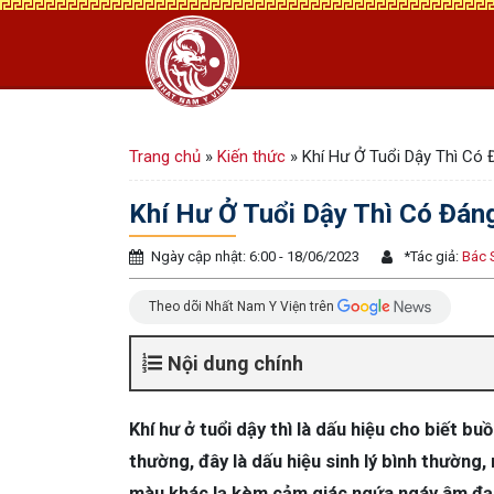
Trang chủ
»
Kiến thức
»
Khí Hư Ở Tuổi Dậy Thì Có
Khí Hư Ở Tuổi Dậy Thì Có Đán
Ngày cập nhật: 6:00 - 18/06/2023
*
Tác giả:
Bác 
Theo dõi Nhất Nam Y Viện trên
Nội dung chính
Khí hư ở tuổi dậy thì là dấu hiệu cho biết b
thường, đây là dấu hiệu sinh lý bình thường
màu khác lạ kèm cảm giác ngứa ngáy âm đạo.