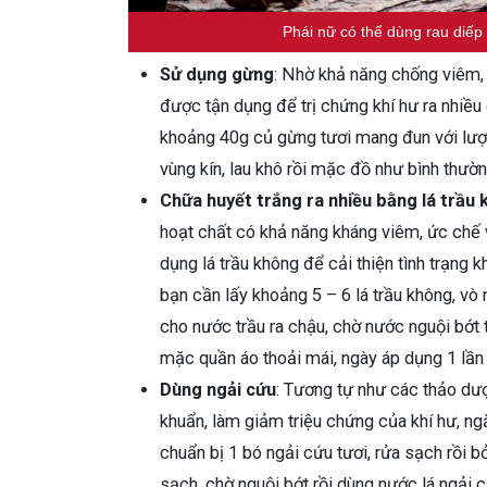
Phái nữ có thể dùng rau diếp c
Sử dụng gừng
: Nhờ khả năng chống viêm,
được tận dụng để trị chứng khí hư ra nhiều
khoảng 40g củ gừng tươi mang đun với lượ
vùng kín, lau khô rồi mặc đồ như bình thườ
Chữa huyết trắng ra nhiều bằng lá trầu
hoạt chất có khả năng kháng viêm, ức chế v
dụng lá trầu không để cải thiện tình trạng 
bạn cần lấy khoảng 5 – 6 lá trầu không, vò n
cho nước trầu ra chậu, chờ nước nguội bớt t
mặc quần áo thoải mái, ngày áp dụng 1 lần
Dùng ngải cứu
: Tương tự như các thảo dư
khuẩn, làm giảm triệu chứng của khí hư, n
chuẩn bị 1 bó ngải cứu tươi, rửa sạch rồi b
sạch, chờ nguội bớt rồi dùng nước lá ngải c