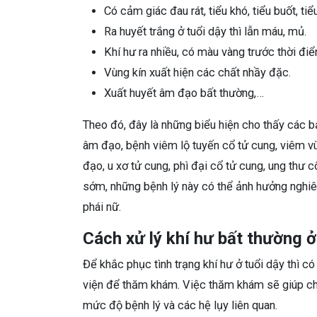
Có cảm giác đau rát, tiểu khó, tiểu buốt, tiể
Ra huyết trắng ở tuổi dậy thì lẫn máu, mủ.
Khí hư ra nhiều, có màu vàng trước thời đi
Vùng kín xuất hiện các chất nhầy đặc.
Xuất huyết âm đạo bất thường,…
Theo đó, đây là những biểu hiện cho thấy các
âm đạo, bệnh viêm lộ tuyến cổ tử cung, viêm vù
đạo, u xơ tử cung, phì đại cổ tử cung, ung thư 
sớm, những bệnh lý này có thể ảnh hưởng nghiêm
phái nữ.
Cách xử lý khí hư bất thường ở
Để khắc phục tình trạng khí hư ở tuổi dậy thì c
viện để thăm khám. Việc thăm khám sẽ giúp cha
mức độ bệnh lý và các hệ lụy liên quan.