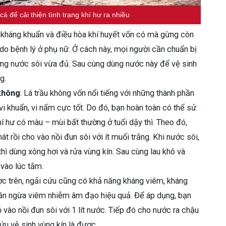
á để cải thiện tình trạng khí hư ra nhiều
 kháng khuẩn và điều hòa khí huyết vốn có mà gừng còn
 do bệnh lý ở phụ nữ. Ở cách này, mọi người cần chuẩn bị
ng nước sôi vừa đủ. Sau cùng dùng nước này để vệ sinh
ng.
 không
: Lá trầu không vốn nổi tiếng với những thành phần
i khuẩn, vi nấm cực tốt. Do đó, bạn hoàn toàn có thể sử
khí hư có màu – mùi bất thường ở tuổi dậy thì. Theo đó,
át rồi cho vào nồi đun sôi với ít muối trắng. Khi nước sôi,
hì dùng xông hơi và rửa vùng kín. Sau cùng lau khô và
 vào lúc tắm.
ợc trên, ngải cứu cũng có khả năng kháng viêm, kháng
găn ngừa viêm nhiễm âm đạo hiệu quả. Để áp dụng, bạn
ỏ vào nồi đun sôi với 1 lít nước. Tiếp đó cho nước ra chậu
ứu vệ sinh vùng kín là được.