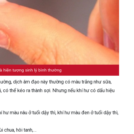
là hiện tượng sinh lý bình thường
h thường, dịch âm đạo này thường có màu trắng như sữa,
ai, có thể kéo ra thành sợi. Nhưng nếu khí hư có dấu hiệu
 hư màu nâu ở tuổi dậy thì, khí hư màu đen ở tuổi dậy thì,
i chua, hôi tanh,…