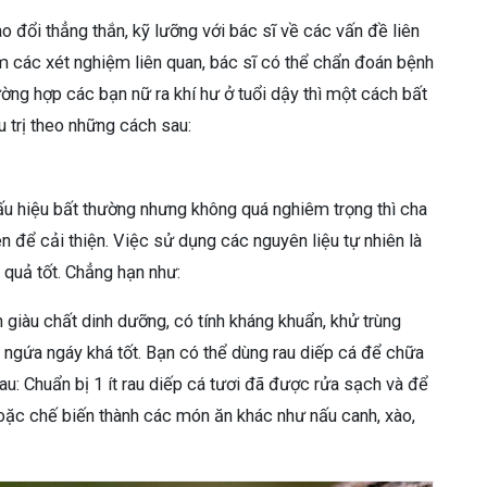
 đổi thẳng thắn, kỹ lưỡng với bác sĩ về các vấn đề liên
m các xét nghiệm liên quan, bác sĩ có thể chẩn đoán bệnh
ường hợp các bạn nữ ra khí hư ở tuổi dậy thì một cách bất
 trị theo những cách sau:
dấu hiệu bất thường nhưng không quá nghiêm trọng thì cha
để cải thiện. Việc sử dụng các nguyên liệu tự nhiên là
u quả tốt. Chẳng hạn như:
nh giàu chất dinh dưỡng, có tính kháng khuẩn, khử trùng
, ngứa ngáy khá tốt. Bạn có thể dùng rau diếp cá để chữa
au: Chuẩn bị 1 ít rau diếp cá tươi đã được rửa sạch và để
hoặc chế biến thành các món ăn khác như nấu canh, xào,