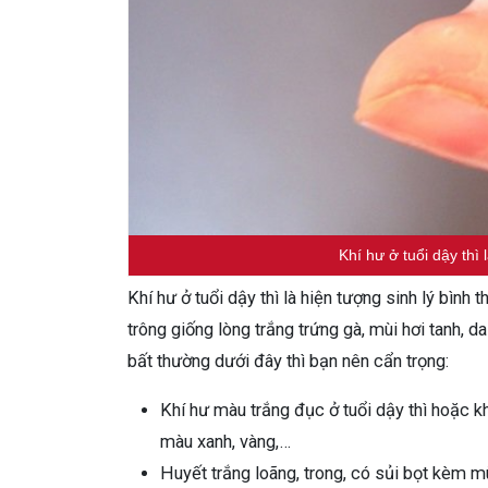
Khí hư ở tuổi dậy thì 
Khí hư ở tuổi dậy thì là hiện tượng sinh lý bìn
trông giống lòng trắng trứng gà, mùi hơi tanh, d
bất thường dưới đây thì bạn nên cẩn trọng:
Khí hư màu trắng đục ở tuổi dậy thì hoặc khí
màu xanh, vàng,…
Huyết trắng loãng, trong, có sủi bọt kèm mù