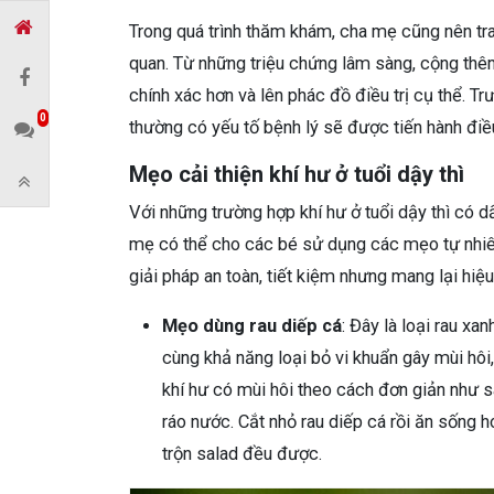
Trong quá trình thăm khám, cha mẹ cũng nên trao
quan. Từ những triệu chứng lâm sàng, cộng thê
chính xác hơn và lên phác đồ điều trị cụ thể. Tr
0
thường có yếu tố bệnh lý sẽ được tiến hành điều
Mẹo cải thiện khí hư ở tuổi dậy thì
Với những trường hợp khí hư ở tuổi dậy thì có 
mẹ có thể cho các bé sử dụng các mẹo tự nhiên 
giải pháp an toàn, tiết kiệm nhưng mang lại hiệ
Mẹo dùng rau diếp cá
: Đây là loại rau xa
cùng khả năng loại bỏ vi khuẩn gây mùi hôi
khí hư có mùi hôi theo cách đơn giản như s
ráo nước. Cắt nhỏ rau diếp cá rồi ăn sống 
trộn salad đều được.