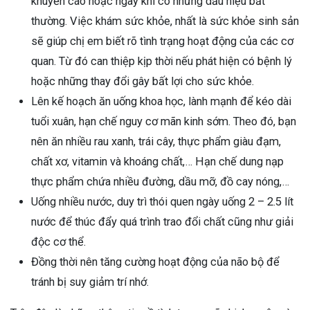
khuyến cáo hoặc ngay khi có những dấu hiệu bất
thường. Việc khám sức khỏe, nhất là sức khỏe sinh sản
sẽ giúp chị em biết rõ tình trạng hoạt động của các cơ
quan. Từ đó can thiệp kịp thời nếu phát hiện có bệnh lý
hoặc những thay đổi gây bất lợi cho sức khỏe.
Lên kế hoạch ăn uống khoa học, lành mạnh để kéo dài
tuổi xuân, hạn chế nguy cơ mãn kinh sớm. Theo đó, bạn
nên ăn nhiều rau xanh, trái cây, thực phẩm giàu đạm,
chất xơ, vitamin và khoáng chất,… Hạn chế dung nạp
thực phẩm chứa nhiều đường, dầu mỡ, đồ cay nóng,…
Uống nhiều nước, duy trì thói quen ngày uống 2 – 2.5 lít
nước để thúc đẩy quá trình trao đổi chất cũng như giải
độc cơ thể.
Đồng thời nên tăng cường hoạt động của não bộ để
tránh bị suy giảm trí nhớ.