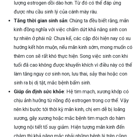
lượng estrogen dồi dào hơn. Từ đó có thể đáp ứng
được nhu cầu sinh lý của cánh mày râu.
Tăng thời gian sinh sản
: Chúng ta đều biết rằng, mãn
kinh đồng nghĩa với việc chấm dứt khả năng sinh con
tự nhiên ở phái nữ. Chưa kể, các cặp đôi hiện nay có xu
hướng kết hôn muộn, nếu mãn kinh sớm, mong muốn có
thêm con sẽ rất khó thực hiện. Song việc sinh con khi
tuổi đã cao không được khuyến khích vì điều này có thể
làm tăng nguy cơ sinh non, lưu thai, sảy thai hoặc con
sinh ra bị dị tật, mắc bệnh bẩm sinh.
Giúp ổn định sức khỏe
: Hệ tim mạch, xương khớp có
chịu ảnh hưởng từ nồng độ estrogen trong cơ thể. Vậy
nên khi bước tới thời kỳ mãn kinh, chị em dễ bị loãng
xương, gãy xương hoặc mắc bệnh tim mạch do hàm
lượng nội tiết tố suy giảm. Hiện tượng mãn kinh đến
chậm thì khả năng mắc phải những bệnh lý trên cũng