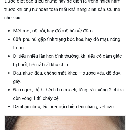
Được biết các triệu chứng này sẽ diễn ra trong nhiều năm
trước khi phụ nữ hoàn toàn mất khả năng sinh sản. Cụ thể
như sau:
Mệt mỏi, uể oải, hay đổ mồ hôi về đêm.
60% phụ nữ gặp tình trạng bốc hỏa, hay đỏ mặt, nóng
trong.
Đi tiểu nhiều lần hơn bình thường, khi tiểu có cảm giác
bị buốt, tiểu rắt rất khó chịu.
Đau, nhức đầu, chóng mặt, khớp – xương yếu, dễ đay,
gãy.
Đau ngực, dễ bị bệnh tim mạch, tăng cân, vòng 2 phì ra
còn vòng 1 thì chảy xệ.
Da nhăn nheo, lão hóa, nổi nhiều tàn nhang, vết nám.