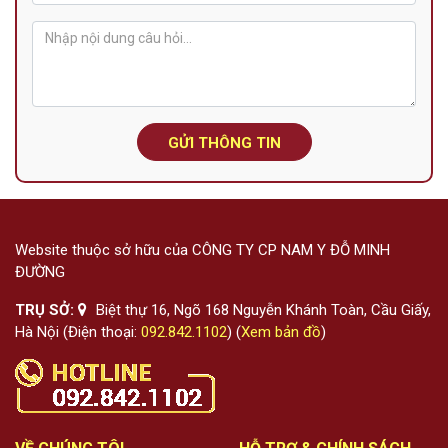
GỬI THÔNG TIN
Website thuộc sở hữu của CÔNG TY CP NAM Y ĐỖ MINH
ĐƯỜNG
TRỤ SỞ:
Biệt thự 16, Ngõ 168 Nguyễn Khánh Toàn, Cầu Giấy,
Hà Nội (Điện thoại:
092.842.1102
) (
Xem bản đồ
)