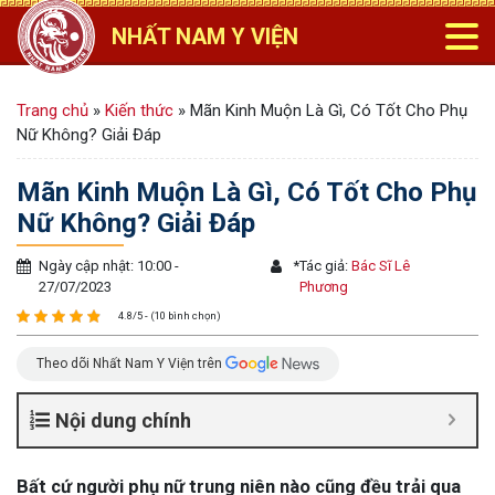
NHẤT NAM Y VIỆN
Trang chủ
»
Kiến thức
»
Mãn Kinh Muộn Là Gì, Có Tốt Cho Phụ
Nữ Không? Giải Đáp
Mãn Kinh Muộn Là Gì, Có Tốt Cho Phụ
Nữ Không? Giải Đáp
Ngày cập nhật: 10:00 -
*
Tác giả:
Bác Sĩ Lê
27/07/2023
Phương
4.8/5 - (10 bình chọn)
Theo dõi Nhất Nam Y Viện trên
Nội dung chính
Bất cứ người phụ nữ trung niên nào cũng đều trải qua