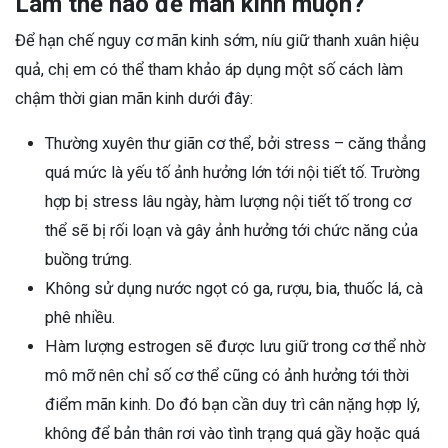
Làm thế nào để mãn kinh muộn?
Để hạn chế nguy cơ mãn kinh sớm, níu giữ thanh xuân hiệu
quả, chị em có thể tham khảo áp dụng một số cách làm
chậm thời gian mãn kinh dưới đây:
Thường xuyên thư giãn cơ thể, bởi stress – căng thẳng
quá mức là yếu tố ảnh hưởng lớn tới nội tiết tố. Trường
hợp bị stress lâu ngày, hàm lượng nội tiết tố trong cơ
thể sẽ bị rối loạn và gây ảnh hưởng tới chức năng của
buồng trứng.
Không sử dụng nước ngọt có ga, rượu, bia, thuốc lá, cà
phê nhiều.
Hàm lượng estrogen sẽ được lưu giữ trong cơ thể nhờ
mô mỡ nên chỉ số cơ thể cũng có ảnh hưởng tới thời
điểm mãn kinh. Do đó bạn cần duy trì cân nặng hợp lý,
không để bản thân rơi vào tình trạng quá gầy hoặc quá