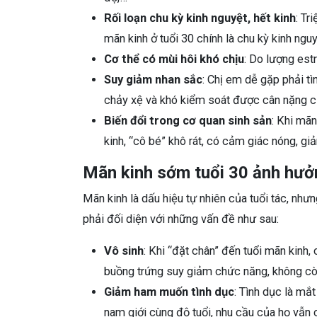
Rối loạn chu kỳ kinh nguyệt, hết kinh
: Tr
mãn kinh ở tuổi 30 chính là chu kỳ kinh nguy
Cơ thể có mùi hôi khó chịu
: Do lượng est
Suy giảm nhan sắc
: Chị em dễ gặp phải tì
chảy xệ và khó kiểm soát được cân nặng c
Biến đổi trong cơ quan sinh sản
: Khi mãn
kinh, “cô bé” khô rát, có cảm giác nóng, 
Mãn kinh sớm tuổi 30 ảnh hưởn
Mãn kinh là dấu hiệu tự nhiên của tuổi tác, như
phải đối diện với những vấn đề như sau:
Vô sinh
: Khi “đặt chân” đến tuổi mãn kinh
buồng trứng suy giảm chức năng, không c
Giảm ham muốn tình dục
: Tình dục là mắ
nam giới cùng độ tuổi, nhu cầu của họ vẫn 