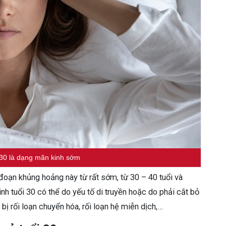
 30 là dạng mãn kinh sớm
đoạn khủng hoảng này từ rất sớm, từ 30 – 40 tuổi và
 tuổi 30 có thể do yếu tố di truyền hoặc do phải cắt bỏ
ặc bị rối loạn chuyển hóa, rối loạn hệ miễn dịch,…