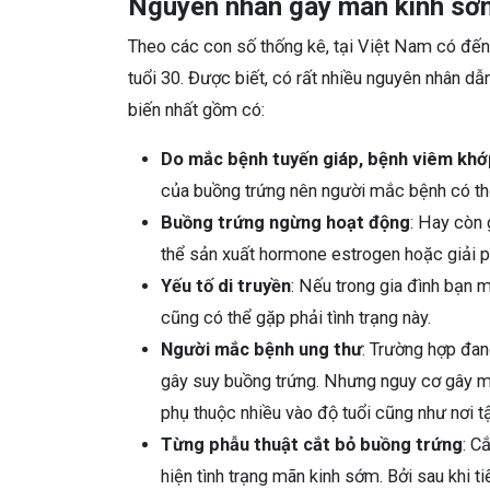
Nguyên nhân gây mãn kinh sớm
Theo các con số thống kê, tại Việt Nam có đến
tuổi 30. Được biết, có rất nhiều nguyên nhân dẫ
biến nhất gồm có:
Do mắc bệnh tuyến giáp, bệnh viêm khớ
của buồng trứng nên người mắc bệnh có thể 
Buồng trứng ngừng hoạt động
: Hay còn 
thể sản xuất hormone estrogen hoặc giải 
Yếu tố di truyền
: Nếu trong gia đình bạn 
cũng có thể gặp phải tình trạng này.
Người mắc bệnh ung thư
: Trường hợp đang
gây suy buồng trứng. Nhưng nguy cơ gây mã
phụ thuộc nhiều vào độ tuổi cũng như nơi tập
Từng phẫu thuật cắt bỏ buồng trứng
: C
hiện tình trạng mãn kinh sớm. Bởi sau khi t