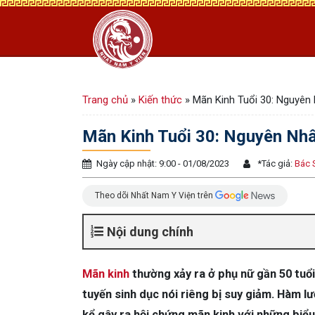
Trang chủ
»
Kiến thức
»
Mãn Kinh Tuổi 30: Nguyên
Mãn Kinh Tuổi 30: Nguyên Nh
Ngày cập nhật: 9:00 - 01/08/2023
*
Tác giả:
Bác 
Theo dõi Nhất Nam Y Viện trên
Nội dung chính
Mãn kinh
thường xảy ra ở phụ nữ gần 50 tuổi
tuyến sinh dục nói riêng bị suy giảm. Hàm 
kể gây ra hội chứng mãn kinh với những biểu h