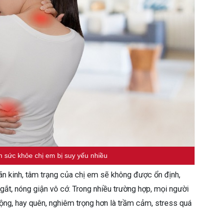
n sức khỏe chị em bị suy yếu nhiều
mãn kinh, tâm trạng của chị em sẽ không được ổn định,
ắt, nóng giận vô cớ. Trong nhiều trường hợp, mọi người
ộng, hay quên, nghiêm trọng hơn là trầm cảm, stress quá