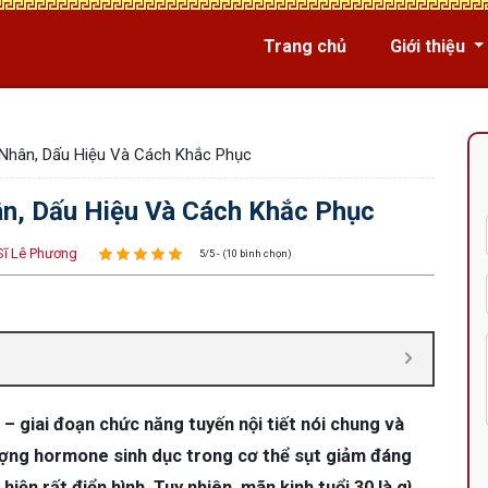
Trang chủ
Giới thiệu
 Nhân, Dấu Hiệu Và Cách Khắc Phục
ân, Dấu Hiệu Và Cách Khắc Phục
Sĩ Lê Phương
5/5 - (10 bình chọn)
 – giai đoạn chức năng tuyến nội tiết nói chung và
lượng hormone sinh dục trong cơ thể sụt giảm đáng
iện rất điển hình. Tuy nhiên, mãn kinh tuổi 30 là gì,