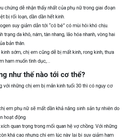
iệu chứng dễ nhận thấy nhất của phụ nữ trong giai đoạn
ệt bị rối loạn, dần dần hết kinh.
rogen suy giảm dẫn tới “cô bé” có mùi hôi khó chịu.
nh trạng da khô, nám, tàn nhang, lão hóa nhanh, vòng hai
ủa bản thân.
 kinh sớm, chị em cũng dễ bị mất kinh, rong kinh, thưa
giảm ham muốn tình dục,…
g như thế nào tới cơ thể?
ng với những chị em bị mãn kinh tuổi 30 thì có nguy cơ
, chị em phụ nữ sẽ mất dần khả năng sinh sản tự nhiên do
òn hoạt động.
t xích quan trọng trong mối quan hệ vợ chồng. Với những
còn khá cao nhưng chị em lúc này lại bị suy giảm ham