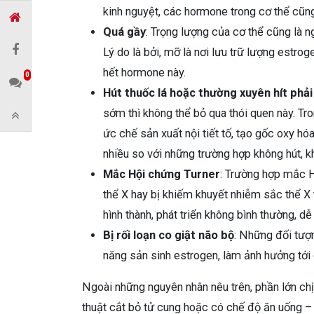
kinh nguyệt, các hormone trong cơ thể cũ
Quá gầy
: Trọng lượng của cơ thể cũng là n
Lý do là bởi, mỡ là nơi lưu trữ lượng estro
hết hormone này.
0
Hút thuốc lá hoặc thường xuyên hít phải
sớm thì không thể bỏ qua thói quen này. Tro
ức chế sản xuất nội tiết tố, tạo gốc oxy h
nhiều so với những trường hợp không hút, kh
Mắc Hội chứng Turner
: Trường hợp mắc 
thể X hay bị khiếm khuyết nhiễm sắc thể X 
hình thành, phát triển không bình thường, d
Bị rối loạn co giật não bộ
: Những đối tượn
năng sản sinh estrogen, làm ảnh hưởng tới
Ngoài những nguyên nhân nêu trên, phần lớn ch
thuật cắt bỏ tử cung hoặc có chế độ ăn uống –