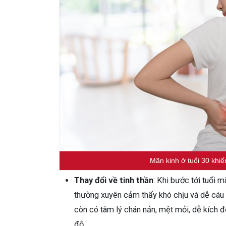
Mãn kinh ở tuổi 30 khiế
Thay đổi về tinh thần
: Khi bước tới tuổi 
thường xuyên cảm thấy khó chịu và dễ cáu g
còn có tâm lý chán nản, mệt mỏi, dễ kích đ
độ,…