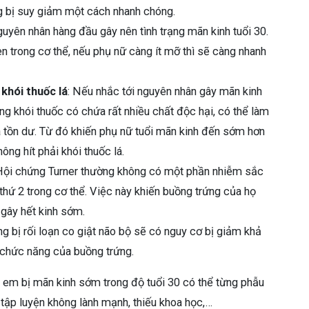
ng bị suy giảm một cách nhanh chóng.
guyên nhân hàng đầu gây nên tình trạng mãn kinh tuổi 30.
gen trong cơ thể, nếu phụ nữ càng ít mỡ thì sẽ càng nhanh
 khói thuốc lá
: Nếu nhắc tới nguyên nhân gây mãn kinh
ng khói thuốc có chứa rất nhiều chất độc hại, có thể làm
óa tồn dư. Từ đó khiến phụ nữ tuổi mãn kinh đến sớm hơn
ông hít phải khói thuốc lá.
Hội chứng Turner thường không có một phần nhiễm sắc
thứ 2 trong cơ thể. Việc này khiến buồng trứng của họ
ễ gây hết kinh sớm.
g bị rối loạn co giật não bộ sẽ có nguy cơ bị giảm khả
 chức năng của buồng trứng.
ị em bị mãn kinh sớm trong độ tuổi 30 có thể từng phẫu
 tập luyện không lành mạnh, thiếu khoa học,…