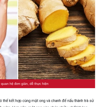
 quan hệ đơn giản, dễ thực hiện
ó thể kết hợp cùng mật ong và chanh để nấu thành trà sử