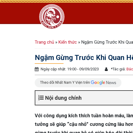
Trang chủ
»
Kiến thức
»
Ngậm Gừng Trước Khi Quan
Ngậm Gừng Trước Khi Quan Hệ
Ngày cập nhật: 19:00 - 09/09/2023
*
Tác giả:
Bác
Theo dõi Nhất Nam Y Viện trên
Nội dung chính
Với công dụng kích thích tuần hoàn máu, là
tưởng sẽ giúp “cậu nhỏ” cương cứng lâu hơ
gừng trước khi quan hệ có giúp kéo dài thời