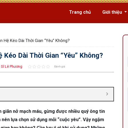
Trang chủ
Giới thiệu
 Hệ Kéo Dài Thời Gian “Yêu” Không?
 Kéo Dài Thời Gian “Yêu” Không?
 Sĩ Lê Phương
Đánh giá
m giãn nở mạch máu, gừng được nhiều quý ông tin
n nên lựa chọn sử dụng mỗi “cuộc yêu”. Vậy ngậm
 gian hay không? Cần lưu ý gì khi sử dụng? Những