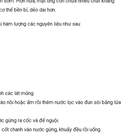
tinh sớm. Hơn nữa, mật ong còn chứa nhiều chất kháng
ơ thể bền bỉ, dẻo dai hơn.
bị hàm lượng các nguyên liệu như sau:
nh các lát mỏng.
ào nồi hoặc ấm rồi thêm nước lọc vào đun sôi bằng lửa
ớc gừng ra cốc và để nguội.
cốt chanh vào nước gừng, khuấy đều rồi uống.