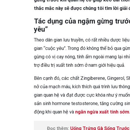
thắc mắc này sẽ được chúng tôi tìm lời giải đ
Tác dụng của ngậm gừng trước 
yêu”
Theo dân gian lưu truyền, có rất nhiều dược li
gian “cuộc yêu”. Trong đó không thể bỏ qua gừn
gừng có vị cay nóng, tính ấm ngoài mang lại nhi
trợ điều trị xuất tinh sớm ở nam giới hiệu quả.
Bên cạnh đó, các chất Zingiberene, Gingerol, S
nở của mạch máu, kích thích quá trình lưu thôn
gian quan hệ và đạt được cực khóa như ý muốn. 
sản sinh hormone testosterone, tăng cường sin
động khi quan hệ và
ngăn ngừa xuất tinh sớm
Đọc thêm:
Uống Trứng Gà Sống Trước