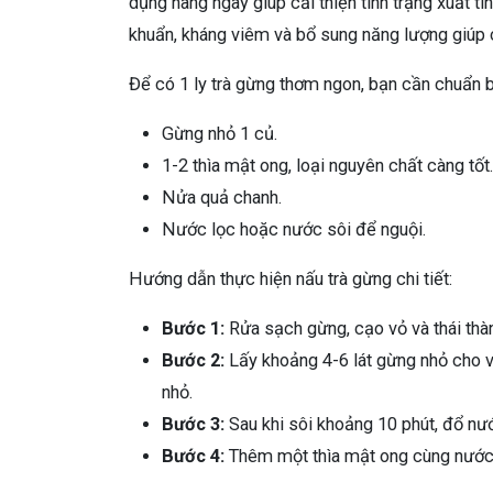
dụng hàng ngày giúp cải thiện tình trạng xuất 
khuẩn, kháng viêm và bổ sung năng lượng giúp c
Để có 1 ly trà gừng thơm ngon, bạn cần chuẩn 
Gừng nhỏ 1 củ.
1-2 thìa mật ong, loại nguyên chất càng tốt.
Nửa quả chanh.
Nước lọc hoặc nước sôi để nguội.
Hướng dẫn thực hiện nấu trà gừng chi tiết:
Bước 1:
Rửa sạch gừng, cạo vỏ và thái thà
Bước 2:
Lấy khoảng 4-6 lát gừng nhỏ cho v
nhỏ.
Bước 3:
Sau khi sôi khoảng 10 phút, đổ nư
Bước 4:
Thêm một thìa mật ong cùng nước 