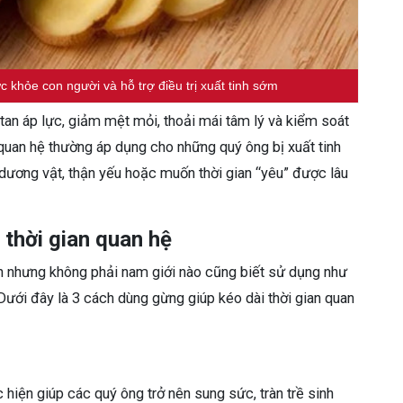
c khỏe con người và hỗ trợ điều trị xuất tinh sớm
 tan áp lực, giảm mệt mỏi, thoải mái tâm lý và kiểm soát
i quan hệ thường áp dụng cho những quý ông bị xuất tinh
ơng vật, thận yếu hoặc muốn thời gian “yêu” được lâu
 thời gian quan hệ
ch nhưng không phải nam giới nào cũng biết sử dụng như
Dưới đây là 3 cách dùng gừng giúp kéo dài thời gian quan
hiện giúp các quý ông trở nên sung sức, tràn trề sinh