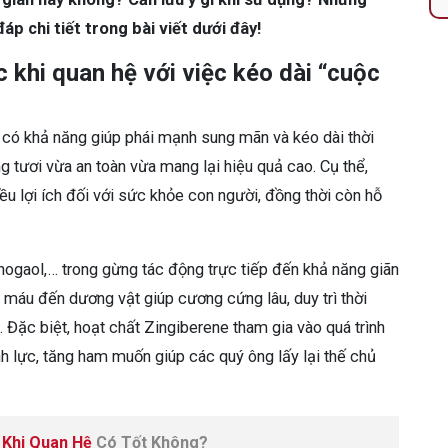
áp chi tiết trong bài viết dưới đây!
khi quan hệ với việc kéo dài “cuộc
ệu có khả năng giúp phái mạnh sung mãn và kéo dài thời
g tươi vừa an toàn vừa mang lại hiệu quả cao. Cụ thể,
ều lợi ích đối với sức khỏe con người, đồng thời còn hỗ
hogaol,… trong gừng tác động trực tiếp đến khả năng giãn
g máu đến dương vật giúp cương cứng lâu, duy trì thời
Đặc biệt, hoạt chất Zingiberene tham gia vào quá trình
h lực, tăng ham muốn giúp các quý ông lấy lại thế chủ
.
 Khi Quan Hệ
Có Tốt Không?