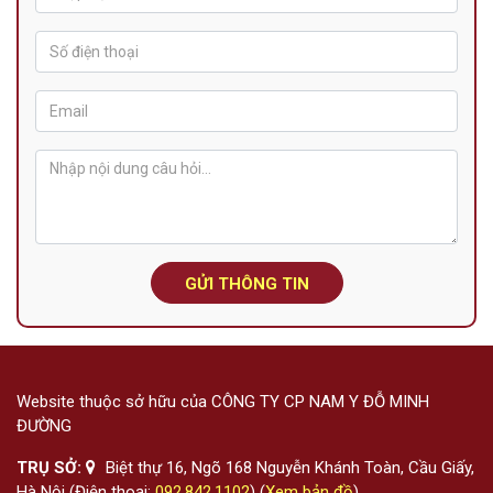
GỬI THÔNG TIN
Website thuộc sở hữu của CÔNG TY CP NAM Y ĐỖ MINH
ĐƯỜNG
TRỤ SỞ:
Biệt thự 16, Ngõ 168 Nguyễn Khánh Toàn, Cầu Giấy,
Hà Nội (Điện thoại:
092.842.1102
) (
Xem bản đồ
)