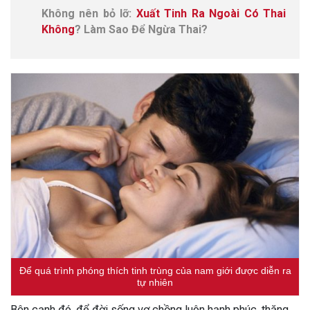
Không nên bỏ lỡ:
Xuất Tinh Ra Ngoài Có Thai
Không
? Làm Sao Để Ngừa Thai?
Để quá trình phóng thích tinh trùng của nam giới được diễn ra
tự nhiên
Bên cạnh đó, để đời sống vợ chồng luôn hạnh phúc, thăng