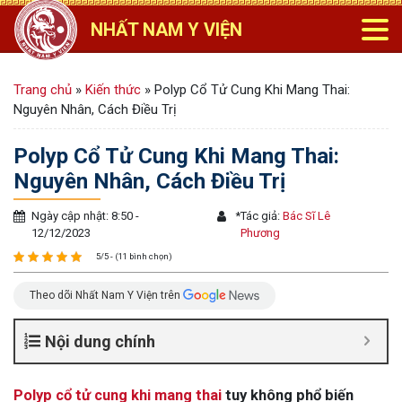
NHẤT NAM Y VIỆN
Trang chủ
»
Kiến thức
»
Polyp Cổ Tử Cung Khi Mang Thai:
Nguyên Nhân, Cách Điều Trị
Polyp Cổ Tử Cung Khi Mang Thai:
Nguyên Nhân, Cách Điều Trị
Ngày cập nhật: 8:50 -
*
Tác giả:
Bác Sĩ Lê
12/12/2023
Phương
5/5 - (11 bình chọn)
Theo dõi Nhất Nam Y Viện trên
Nội dung chính
Polyp cổ tử cung khi mang thai
tuy không phổ biến