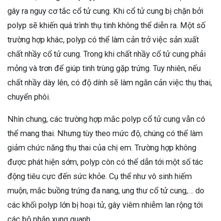
gây ra nguy cơ tắc cổ tử cung. Khi cổ tử cung bị chặn bởi
polyp sẽ khiến quá trình thụ tinh không thể diễn ra. Một số
trường hợp khác, polyp có thể làm cản trở việc sản xuất
chất nhầy cổ tử cung. Trong khi chất nhầy cổ tử cung phải
mỏng và trơn để giúp tinh trùng gặp trứng. Tuy nhiên, nếu
chất nhầy dày lên, có độ dính sẽ làm ngăn cản việc thụ thai,
chuyển phôi.
Nhìn chung, các trường hợp mắc polyp cổ tử cung vẫn có
thể mang thai. Nhưng tùy theo mức độ, chúng có thể làm
giảm chức năng thụ thai của chị em. Trường hợp không
được phát hiện sớm, polyp còn có thể dẫn tới một số tác
động tiêu cực đến sức khỏe. Cụ thể như vô sinh hiếm
muộn, mắc buồng trứng đa nang, ung thư cổ tử cung,… do
các khối polyp lớn bị hoại tử, gây viêm nhiễm lan rộng tới
các bộ phận xung quanh.