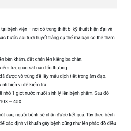
ại bệnh viện – nơi có trang thiết bị kỹ thuật hiện đại và
các bước soi tươi huyết trắng cụ thể mà bạn có thể tham
n bàn khám, đặt chân lên kiềng ba chân.
iểm tra, quan sát các tổn thương.
ã được vô trùng để lấy mẫu dịch tiết trong âm đạo.
ính hiển vi để kiểm tra.
 sẽ nhỏ 1 giọt nước muối sinh lý lên bệnh phẩm. Sau đó
c 10X – 40X.
hút sau, người bệnh sẽ nhận được kết quả. Tùy theo bệnh
g để xác định vi khuẩn gây bệnh cũng như lên phác đồ điều