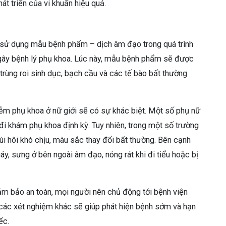
t triển của vi khuẩn hiệu quả.
ệm sử dụng mẫu bệnh phẩm – dịch âm đạo trong quá trình
gây bệnh lý phụ khoa. Lúc này, mẫu bệnh phẩm sẽ được
trùng roi sinh dục, bạch cầu và các tế bào bất thường
iễm phụ khoa ở nữ giới sẽ có sự khác biệt. Một số phụ nữ
đi khám phụ khoa định kỳ. Tuy nhiên, trong một số trường
ùi hôi khó chịu, màu sắc thay đổi bất thường. Bên cạnh
y, sưng ở bên ngoài âm đạo, nóng rát khi đi tiểu hoặc bị
ảm bảo an toàn, mọi người nên chủ động tới bệnh viện
 các xét nghiệm khác sẽ giúp phát hiện bệnh sớm và hạn
iếc.