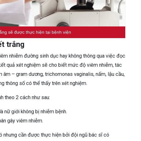
rắng sẽ được thực hiện tại bệnh viện
ết trắng
iêm nhiễm đường sinh dục hay không thông qua việc đọc
n kết quả xét nghiệm sẽ cho biết mức độ viêm nhiễm, tác
am âm – gram dương, trichomonas vaginalis, nấm, lậu cầu,
ng thông số có thể thấy trên xét nghiệm.
h theo 2 cách như sau:
 là nữ giới không bị nhiễm bệnh.
nhân gây viêm nhiễm.
hó nhưng cần được thực hiện bởi đội ngũ bác sĩ có