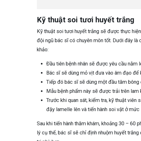
Kỹ thuật soi tươi huyết trắng
Kỹ thuật soi tươi huyết trắng sẽ được thực hiện t
đội ngũ bác sĩ có chuyên môn tốt. Dưới đây là 
khảo:
Đầu tiên bệnh nhân sẽ được yêu cầu nằm lê
Bác sĩ sẽ dùng mỏ vịt đưa vào âm đạo để k
Tiếp đó bác sĩ sẽ dùng một đầu tăm bông đ
Mẫu bệnh phẩm này sẽ được trải trên lam k
Trước khi quan sát, kiểm tra, kỹ thuật viên
đậy lamelle lên và tiến hành soi vật ở mứ
Sau khi tiến hành thăm khám, khoảng 30 – 60 p
lý cụ thể, bác sĩ sẽ chỉ định nhuộm huyết trắn