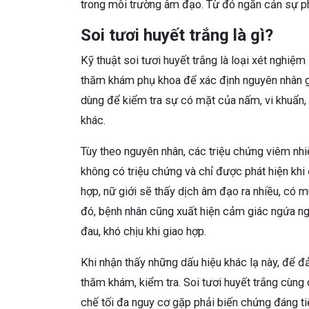
trong môi trường âm đạo. Từ đó ngăn cản sự phá
Soi tươi huyết trắng là gì?
Kỹ thuật soi tươi huyết trắng là loại xét nghi
thăm khám phụ khoa để xác định nguyên nhân 
dùng để kiểm tra sự có mặt của nấm, vi khuẩn, 
khác.
Tùy theo nguyên nhân, các triệu chứng viêm nh
không có triệu chứng và chỉ được phát hiện khi 
hợp, nữ giới sẽ thấy dịch âm đạo ra nhiều, có m
đó, bệnh nhân cũng xuất hiện cảm giác ngứa ngá
đau, khó chịu khi giao hợp.
Khi nhận thấy những dấu hiệu khác lạ này, để đ
thăm khám, kiểm tra. Soi tươi huyết trắng cùng
chế tối đa nguy cơ gặp phải biến chứng đáng t