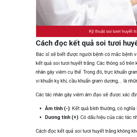
Kỹ thuật soi tươi huyết t
Cách đọc kết quả soi tươi huy
Bác sĩ sẽ biết được người bệnh có mắc bệnh v
kết quả soi tươi huyết trắng. Các thông số trê
nhân gây viêm cụ thể. Trong đó, trực khuẩn gr
vi khuẩn kỵ khí, cầu khuẩn gram dương,… là nhữ
Các tác nhân gây viêm âm đạo sẽ được xác địn
Âm tính (-)
: Kết quả bình thường, có nghĩa
Dương tính (+)
: Có dấu hiệu của các tác 
Cách đọc kết quả soi tươi huyết trắng không k