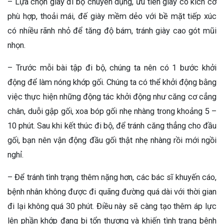
– Lựa chọn giày đi bộ chuyên dụng, ưu tiên giày có kích cỡ
phù hợp, thoải mái, đế giày mềm dẻo với bề mặt tiếp xúc
có nhiều rãnh nhỏ để tăng độ bám, tránh giày cao gót mũi
nhọn.
– Trước mỗi bài tập đi bộ, chúng ta nên có 1 bước khởi
động để làm nóng khớp gối. Chúng ta có thể khởi động bằng
việc thực hiện những động tác khởi động như căng cơ cẳng
chân, duỗi gập gối, xoa bóp gối nhẹ nhàng trong khoảng 5 –
10 phút. Sau khi kết thúc đi bộ, để tránh căng thẳng cho đầu
gối, bạn nên vận động đầu gối thật nhẹ nhàng rồi mới ngồi
nghỉ.
– Để tránh tình trạng thêm nặng hơn, các bác sĩ khuyến cáo,
bệnh nhân không được đi quãng đường quá dài với thời gian
đi lại không quá 30 phút. Điều này sẽ càng tạo thêm áp lực
lên phần khớp đang bị tổn thương và khiến tình trạng bệnh