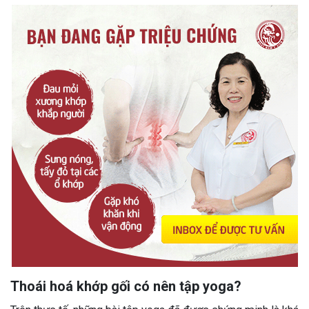
Thoái hoá khớp gối có nên tập yoga?