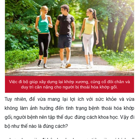
Việc đi bộ giúp xây dựng lại khớp xương, củng cố đôi chân và
duy trì cân nặng cho người bị thoái hóa khớp gối.
Tuy nhiên, để vừa mang lại lợi ích với sức khỏe và vừa
không làm ảnh hưởng đến tình trạng bệnh thoái hóa khớp
gối, người bệnh nên tập thể dục đúng cách khoa học. Vậy đi
bộ như thế nào là đúng cách?