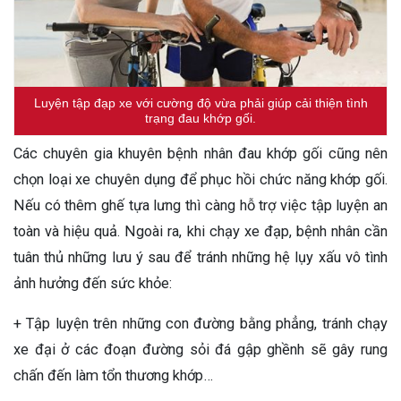
Luyện tập đạp xe với cường độ vừa phải giúp cải thiện tình
trạng đau khớp gối.
Các chuyên gia khuyên bệnh nhân đau khớp gối cũng nên
chọn loại xe chuyên dụng để phục hồi chức năng khớp gối.
Nếu có thêm ghế tựa lưng thì càng hỗ trợ việc tập luyện an
toàn và hiệu quả. Ngoài ra, khi chạy xe đạp, bệnh nhân cần
tuân thủ những lưu ý sau để tránh những hệ lụy xấu vô tình
ảnh hưởng đến sức khỏe:
+ Tập luyện trên những con đường bằng phẳng, tránh chạy
xe đại ở các đoạn đường sỏi đá gập ghềnh sẽ gây rung
chấn đến làm tổn thương khớp…