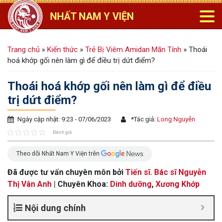
NHẤT NAM Y VIỆN
Trang chủ
»
Kiến thức
»
Trẻ Bị Viêm Amidan Mãn Tính
»
Thoái
hoá khớp gối nên làm gì để điều trị dứt điểm?
Thoái hoá khớp gối nên làm gì để điều
trị dứt điểm?
Ngày cập nhật: 9:23 - 07/06/2023
*
Tác giả:
Long Nguyễn
Đánh giá
Theo dõi Nhất Nam Y Viện trên
Đã được tư vấn chuyên môn bởi
Tiến sĩ. Bác sĩ Nguyễn
Thị Vân Anh
| Chuyên Khoa:
Dinh dưỡng
,
Xương Khớp
Nội dung chính