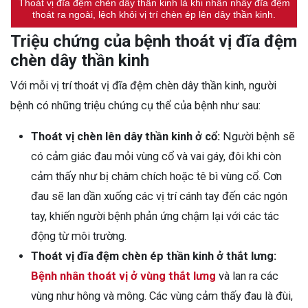
Thoát vị đĩa đệm chèn dây thần kinh là khi nhân nhầy đĩa đệm
thoát ra ngoài, lệch khỏi vị trí chèn ép lên dây thần kinh.
Triệu chứng của bệnh thoát vị đĩa đệm
chèn dây thần kinh
Với mỗi vị trí thoát vị đĩa đệm chèn dây thần kinh, người
bệnh có những triệu chứng cụ thể của bệnh như sau:
Thoát vị chèn lên dây thần kinh ở cổ:
Người bệnh sẽ
có cảm giác đau mỏi vùng cổ và vai gáy, đôi khi còn
cảm thấy như bị châm chích hoặc tê bì vùng cổ. Cơn
đau sẽ lan dần xuống các vị trí cánh tay đến các ngón
tay, khiến người bệnh phản ứng chậm lại với các tác
động từ môi trường.
Thoát vị đĩa đệm chèn ép thần kinh ở thắt lưng:
Bệnh nhân thoát vị ở vùng thắt lưng
và lan ra các
vùng như hông và mông. Các vùng cảm thấy đau là đùi,