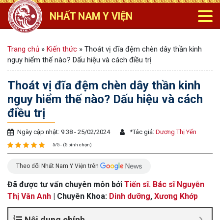
NHẤT NAM Y VIỆN
Trang chủ
»
Kiến thức
»
Thoát vị đĩa đệm chèn dây thần kinh
nguy hiểm thế nào? Dấu hiệu và cách điều trị
Thoát vị đĩa đệm chèn dây thần kinh
nguy hiểm thế nào? Dấu hiệu và cách
điều trị
Ngày cập nhật: 9:38 - 25/02/2024
*
Tác giả:
Dương Thị Yến
5/5 - (5 bình chọn)
Theo dõi Nhất Nam Y Viện trên
Đã được tư vấn chuyên môn bởi
Tiến sĩ. Bác sĩ Nguyễn
Thị Vân Anh
| Chuyên Khoa:
Dinh dưỡng
,
Xương Khớp
Nội dung chính