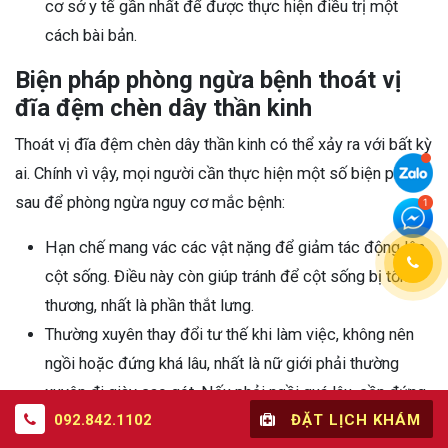
cơ sở y tế gần nhất để được thực hiện điều trị một
cách bài bản.
Biện pháp phòng ngừa bệnh thoát vị
đĩa đệm chèn dây thần kinh
Thoát vị đĩa đệm chèn dây thần kinh có thể xảy ra với bất kỳ
ai. Chính vì vậy, mọi người cần thực hiện một số biện pháp
sau để phòng ngừa nguy cơ mắc bệnh:
Hạn chế mang vác các vật nặng để giảm tác động lên
cột sống. Điều này còn giúp tránh để cột sống bị tổn
thương, nhất là phần thắt lưng.
Thường xuyên thay đổi tư thế khi làm việc, không nên
ngồi hoặc đứng khá lâu, nhất là nữ giới phải thường
xuyên đi giày cao gót. Nếu phải ngồi quá lâu, cần đứng
092.842.1102
ĐẶT LỊCH KHÁM
dậy đi lại hoặc thực hiện ngay các bài tập giúp cột