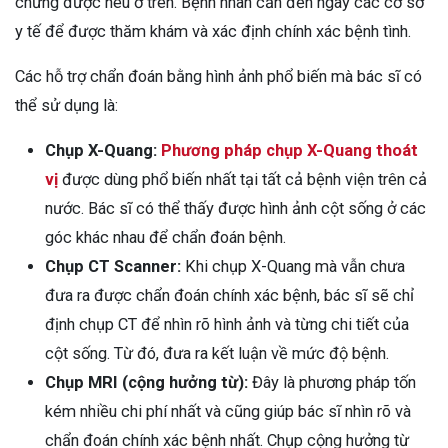
chứng được nêu ở trên. Bệnh nhân cần đến ngay các cơ sở
y tế để được thăm khám và xác định chính xác bệnh tình.
Các hỗ trợ chẩn đoán bằng hình ảnh phổ biến mà bác sĩ có
thể sử dụng là:
Chụp X-Quang:
Phương pháp chụp X-Quang thoát
vị
được dùng phổ biến nhất tại tất cả bệnh viện trên cả
nước. Bác sĩ có thể thấy được hình ảnh cột sống ở các
góc khác nhau để chẩn đoán bệnh.
Chụp CT Scanner:
Khi chụp X-Quang mà vẫn chưa
đưa ra được chẩn đoán chính xác bệnh, bác sĩ sẽ chỉ
định chụp CT để nhìn rõ hình ảnh và từng chi tiết của
cột sống. Từ đó, đưa ra kết luận về mức độ bệnh.
Chụp MRI (cộng hưởng từ):
Đây là phương pháp tốn
kém nhiều chi phí nhất và cũng giúp bác sĩ nhìn rõ và
chẩn đoán chính xác bệnh nhất. Chụp cộng hưởng từ