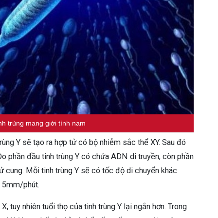
inh trùng mang giới tính nam
h trùng Y sẽ tạo ra hợp tử có bộ nhiễm sắc thể XY. Sau đó
. Do phần đầu tinh trùng Y có chứa ADN di truyền, còn phần
 cung. Mỗi tinh trùng Y sẽ có tốc độ di chuyển khác
đạt 5mm/phút.
, tuy nhiên tuổi thọ của tinh trùng Y lại ngắn hơn. Trong