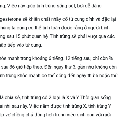
ng. Việc này giúp tinh trùng sống sót, bơi dễ dàng.
gesterone sẽ khiến chất nhầy cổ tử cung dính và đặc lại
chúng ta cũng có thể tính toán được rằng ở người bình
ung sau 15 phút quan hệ. Tinh trùng sẽ phải vượt qua các
hập tiếp vào tử cung.
 khỏe mạnh trong khoảng 6 tiếng. 12 tiếng sau, chỉ còn ⅚
c sau 36 giờ tiếp theo. Đến ngày thứ 3, gần như không còn
 tinh trùng khỏe mạnh có thể sống đến ngày thứ 6 hoặc thứ
chia sẻ, tinh trùng có 2 loại là X và Y. Thời gian sống
ai nhi sau này. Việc nắm được tinh trùng X, tinh trùng Y
p vợ chồng chủ động hơn trong việc sinh con với giới