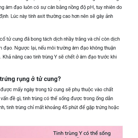
ờng âm đạo luôn có sự cân bằng nồng độ pH, tuy nhiên do
định. Lúc này tính axit thường cao hơn nên sẽ gây ảnh
cổ tử cung đã bong tách dịch nhầy trắng và chỉ còn dịch
 âm đạo. Ngược lại, nếu môi trường âm đạo không thuận
m. Khả năng cao tinh trùng Y sẽ chết ở âm đạo trước khi
trứng rụng ở tử cung?
ng được mấy ngày trong tử cung sẽ phụ thuộc vào chất
 vấn đề gì, tinh trùng có thể sống được trong ống dẫn
nh, tinh trùng chỉ mất khoảng 45 phút để gặp trứng hoặc