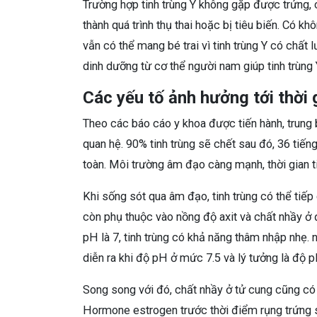
Trường hợp tinh trùng Y không gặp được trứng,
thành quá trình thụ thai hoặc bị tiêu biến. Có k
vẫn có thể mang bé trai vì tinh trùng Y có ch
dinh dưỡng từ cơ thể người nam giúp tinh trùng
Các yếu tố ảnh hưởng tới thời 
Theo các báo cáo y khoa được tiến hành, trung b
quan hệ. 90% tinh trùng sẽ chết sau đó, 36 tiến
toàn. Môi trường âm đạo càng mạnh, thời gian ti
Khi sống sót qua âm đạo, tinh trùng có thể tiếp
còn phụ thuộc vào nồng độ axit và chất nhầy ở đ
pH là 7, tinh trùng có khả năng thâm nhập nhẹ. 
diễn ra khi độ pH ở mức 7.5 và lý tưởng là độ p
Song song với đó, chất nhầy ở tử cung cũng có
Hormone estrogen trước thời điểm rụng trứng s