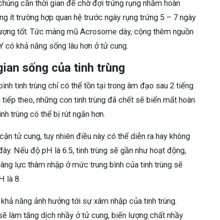
 chúng cần thời gian để chờ đợi trứng rụng nhằm hoàn
hông ít trường hợp quan hệ trước ngày rụng trứng 5 – 7 ngày
ất lượng tốt. Tức màng mũ Acrosome dày, cộng thêm nguồn
 Y có khả năng sống lâu hơn ở tử cung.
gian sống của tinh trùng
ình tinh trùng chỉ có thể tồn tại trong âm đạo sau 2 tiếng
g tiếp theo, những con tinh trùng đã chết sẽ biến mất hoàn
nh trùng có thể bị rút ngắn hơn.
 cận tử cung, tuy nhiên điều này có thể diễn ra hay không
ây. Nếu độ pH là 6.5, tinh trùng sẽ gần như hoạt động,
nâng lực thâm nhập ở mức trung bình của tinh trùng sẽ
H là 8.
 khả năng ảnh hưởng tới sự xâm nhập của tinh trùng.
ẽ làm tăng dịch nhầy ở tử cung, biến lượng chất nhầy