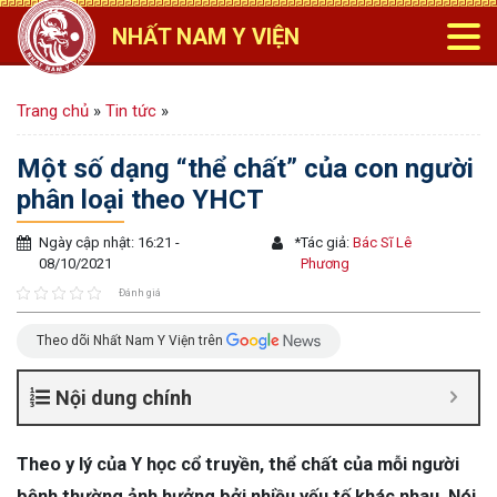
NHẤT NAM Y VIỆN
Trang chủ
»
Tin tức
»
Một số dạng “thể chất” của con người
phân loại theo YHCT
Ngày cập nhật: 16:21 -
*
Tác giả:
Bác Sĩ Lê
08/10/2021
Phương
Đánh giá
Theo dõi Nhất Nam Y Viện trên
Nội dung chính
Theo y lý của Y học cổ truyền, thể chất của mỗi người
bệnh thường ảnh hưởng bởi nhiều yếu tố khác nhau. Nói