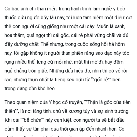
Cô bác anh chị thân mến, trong hành trình làm nghề y bốc
thuốc cứu người bấy lâu nay, tôi luôn tâm niệm một điều: cơ
thể con người cũng giống như một cái cây. Muốn lá xanh,
hoa thắm, quả ngọt thì cái gốc, cái rễ phải vững chãi và đủ
đầy dưỡng chất. Thế nhưng, trong cuộc sống hối hả hôm
nay, tôi gặp không ít người than phiền rằng sao dạo này tóc
rụng nhiều thế, lưng cứ mỏi nhừ, mắt thì mờ đi, hay đêm
ngủ chẳng tròn giấc. Những dấu hiệu đó, nhìn thì có vẻ rời
rạc, nhưng thực chất là tiếng kêu cứu từ “”gốc rễ”” bên
trong đang dần khô héo.
Theo quan niệm của Y học cổ truyền, “”Thận là gốc của tiên
thiên””, là nơi tàng tinh, chủ về xương tủy và sự sinh trưởng.
Khi cái “”bể chứa”” này cạn kiệt, con người ta sẽ bắt đầu
cảm thấy sự tàn phai của thời gian ập đến nhanh hơn. Có