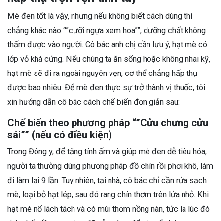
Mè đen tốt là vậy, nhưng nếu không biết cách dùng thì
chẳng khác nào “”cưỡi ngựa xem hoa””, dưỡng chất không
thấm được vào người. Cô bác anh chị cần lưu ý, hạt mè có
lớp vỏ khá cứng. Nếu chúng ta ăn sống hoặc không nhai kỹ,
hạt mè sẽ đi ra ngoài nguyên vẹn, cơ thể chẳng hấp thụ
được bao nhiêu. Để mè đen thực sự trở thành vị thuốc, tôi
xin hướng dẫn cô bác cách chế biến đơn giản sau:
Chế biến theo phương pháp “”Cửu chưng cửu
sái”” (nếu có điều kiện)
Trong Đông y, để tăng tính ấm và giúp mè đen dễ tiêu hóa,
người ta thường dùng phương pháp đồ chín rồi phơi khô, làm
đi làm lại 9 lần. Tuy nhiên, tại nhà, cô bác chỉ cần rửa sạch
mè, loại bỏ hạt lép, sau đó rang chín thơm trên lửa nhỏ. Khi
hạt mè nổ lách tách và có mùi thơm nồng nàn, tức là lúc đó