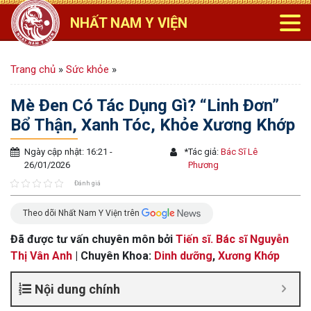
NHẤT NAM Y VIỆN
Trang chủ
»
Sức khỏe
»
Mè Đen Có Tác Dụng Gì? “Linh Đơn”
Bổ Thận, Xanh Tóc, Khỏe Xương Khớp
Ngày cập nhật: 16:21 -
*
Tác giả:
Bác Sĩ Lê
26/01/2026
Phương
Đánh giá
Theo dõi Nhất Nam Y Viện trên
Đã được tư vấn chuyên môn bởi
Tiến sĩ. Bác sĩ Nguyễn
Thị Vân Anh
| Chuyên Khoa:
Dinh dưỡng
,
Xương Khớp
Nội dung chính