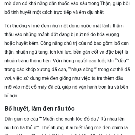
mè đen có khả năng dẫn thuốc vào sâu trong Thận, giúp bồi
bổ tinh huyết một cách trực tiếp và êm dịu nhất.
Tôi thường ví mè đen như một dòng nước mát lành, thẩm
thấu vào những mảnh đất đang bị nứt nẻ do hỏa vượng
hoặc huyết kém. Công năng chủ trị của nó bao gồm: bổ can
thận, nhuận ngũ tạng, ích khí lực, bền gân cốt và đặc biệt là
nhuận tràng thông tiện. Với những người cao tuổi, khi “”dầu””
trong các khớp xương đã cạn, “”nhựa sống”” trong cơ thể đã
vơi, việc sử dụng mè đen giống như việc ta tra thêm dầu
mỡ vào một cỗ máy đã cũ, giúp nó vận hành trơn tru và bền
bỉ hơn.
Bổ huyết, làm đen râu tóc
Dân gian có câu “”Muốn cho xanh tóc đỏ da / Rủ nhau lên
núi tìm hà thủ ô””. Thế nhưng, ít ai biết rằng mè đen chính là