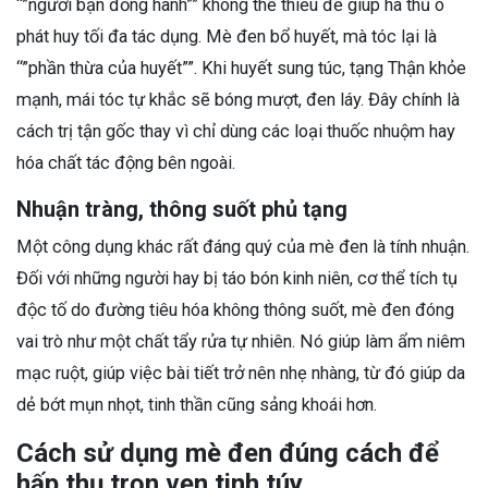
“”người bạn đồng hành”” không thể thiếu để giúp hà thủ ô
phát huy tối đa tác dụng. Mè đen bổ huyết, mà tóc lại là
“”phần thừa của huyết””. Khi huyết sung túc, tạng Thận khỏe
mạnh, mái tóc tự khắc sẽ bóng mượt, đen láy. Đây chính là
cách trị tận gốc thay vì chỉ dùng các loại thuốc nhuộm hay
hóa chất tác động bên ngoài.
Nhuận tràng, thông suốt phủ tạng
Một công dụng khác rất đáng quý của mè đen là tính nhuận.
Đối với những người hay bị táo bón kinh niên, cơ thể tích tụ
độc tố do đường tiêu hóa không thông suốt, mè đen đóng
vai trò như một chất tẩy rửa tự nhiên. Nó giúp làm ẩm niêm
mạc ruột, giúp việc bài tiết trở nên nhẹ nhàng, từ đó giúp da
dẻ bớt mụn nhọt, tinh thần cũng sảng khoái hơn.
Cách sử dụng mè đen đúng cách để
hấp thụ trọn vẹn tinh túy