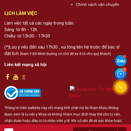
Chính sách vận chuyển
LỊCH LÀM VIỆC
Làm việc tất cả các ngày trong tuần
Sáng: từ 8h - 12h
Chiều: từ 13h30 - 17h30
(*)Lưu ý nếu đến sau 17h30 , vui lòng liên hệ trước để bác sĩ
đặt lịch
(Nam Y Đỗ Minh Đường có chỗ để xe ô tô cho quý khách)
Liên kết mạng xã hội
Thông tin trên website này chỉ mang tính chất nội bộ tham khảo; không
được xem là tư vấn y khoa và không nhằm mục đích thay thế cho tư vấn,
chẩn đoán hoặc điều trị từ nhân viên y tế. Khi có vấn đề về sức khỏe hoặc
cần hỗ trợ cấp cứu người đọc cần liên hệ bác sĩ và cơ sở y tế gần nhất