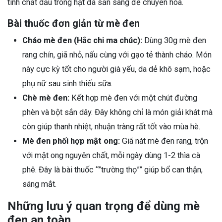
tinh chất dầu trong hạt đã sẵn sàng để chuyển hóa.
Bài thuốc đơn giản từ mè đen
Cháo mè đen (Hắc chi ma chúc):
Dùng 30g mè đen
rang chín, giã nhỏ, nấu cùng với gạo tẻ thành cháo. Món
này cực kỳ tốt cho người già yếu, da dẻ khô sạm, hoặc
phụ nữ sau sinh thiếu sữa.
Chè mè đen:
Kết hợp mè đen với một chút đường
phèn và bột sắn dây. Đây không chỉ là món giải khát mà
còn giúp thanh nhiệt, nhuận tràng rất tốt vào mùa hè.
Mè đen phối hợp mật ong:
Giã nát mè đen rang, trộn
với mật ong nguyên chất, mỗi ngày dùng 1-2 thìa cà
phê. Đây là bài thuốc “”trường thọ”” giúp bổ can thận,
sáng mắt.
Những lưu ý quan trọng để dùng mè
đen an toàn