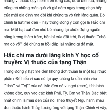
những vị thuốc quý hiếm trên rừng sâu, dưới biển cả, nhưng
cũng có những món quà vô giá nằm ngay trong chạn bếp
của mỗi gia đình mà đôi khi chúng ta vô tình lãng quên. Đó
chính là hạt mè đen – hay trong Đông y còn gọi là Hắc chi
ma. Một hạt cát đen nhỏ bé nhưng lại chứa đựng nguồn
năng lượng thâm trầm, bền bỉ của đất trời, là vị thuốc “”nhỏ
mà có võ”” để chúng ta bồi đắp lại những gì đã mất.
Hắc chi ma dưới lăng kính Y học cổ
truyền: Vị thuốc của tạng Thận
Trong Đông y, hạt mè đen không đơn thuần là một loại thực
phẩm. Để hiểu vì sao nó lại quý, chúng ta cần nhìn vào
“”tính”” và “”vị”” của nó. Mè đen có vị ngọt (cam), tính bình,
không độc, quy vào các kinh Phế, Tỳ, Can và Thận. Đặc biệt
nhất chính là màu đen của nó. Theo thuyết Ngũ hành, màu
đen thuộc hành Thủy, tương ứng với tạng Thận. Chính vì vậy,