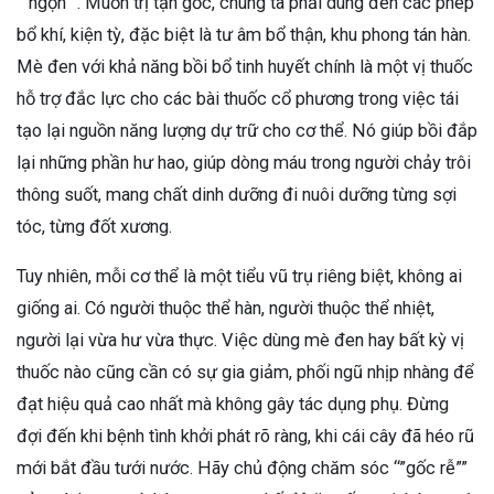
“”ngọn””. Muốn trị tận gốc, chúng ta phải dùng đến các phép
bổ khí, kiện tỳ, đặc biệt là tư âm bổ thận, khu phong tán hàn.
Mè đen với khả năng bồi bổ tinh huyết chính là một vị thuốc
hỗ trợ đắc lực cho các bài thuốc cổ phương trong việc tái
tạo lại nguồn năng lượng dự trữ cho cơ thể. Nó giúp bồi đắp
lại những phần hư hao, giúp dòng máu trong người chảy trôi
thông suốt, mang chất dinh dưỡng đi nuôi dưỡng từng sợi
tóc, từng đốt xương.
Tuy nhiên, mỗi cơ thể là một tiểu vũ trụ riêng biệt, không ai
giống ai. Có người thuộc thể hàn, người thuộc thể nhiệt,
người lại vừa hư vừa thực. Việc dùng mè đen hay bất kỳ vị
thuốc nào cũng cần có sự gia giảm, phối ngũ nhịp nhàng để
đạt hiệu quả cao nhất mà không gây tác dụng phụ. Đừng
đợi đến khi bệnh tình khởi phát rõ ràng, khi cái cây đã héo rũ
mới bắt đầu tưới nước. Hãy chủ động chăm sóc “”gốc rễ””