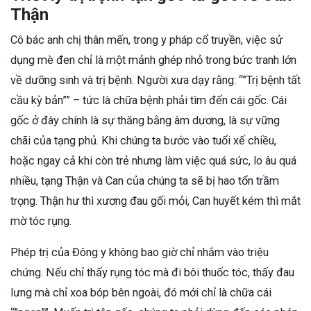
Thận
Cô bác anh chị thân mến, trong y pháp cổ truyền, việc sử
dụng mè đen chỉ là một mảnh ghép nhỏ trong bức tranh lớn
về dưỡng sinh và trị bệnh. Người xưa dạy rằng: “”Trị bệnh tất
cầu kỳ bản”” – tức là chữa bệnh phải tìm đến cái gốc. Cái
gốc ở đây chính là sự thăng bằng âm dương, là sự vững
chãi của tạng phủ. Khi chúng ta bước vào tuổi xế chiều,
hoặc ngay cả khi còn trẻ nhưng làm việc quá sức, lo âu quá
nhiều, tạng Thận và Can của chúng ta sẽ bị hao tổn trầm
trọng. Thận hư thì xương đau gối mỏi, Can huyết kém thì mắt
mờ tóc rụng.
Phép trị của Đông y không bao giờ chỉ nhắm vào triệu
chứng. Nếu chỉ thấy rụng tóc mà đi bôi thuốc tóc, thấy đau
lưng mà chỉ xoa bóp bên ngoài, đó mới chỉ là chữa cái