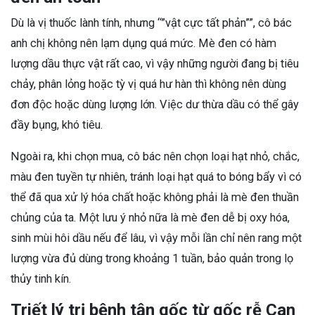
Dù là vị thuốc lành tính, nhưng “”vật cực tất phản””, cô bác
anh chị không nên lạm dụng quá mức. Mè đen có hàm
lượng dầu thực vật rất cao, vì vậy những người đang bị tiêu
chảy, phân lỏng hoặc tỳ vị quá hư hàn thì không nên dùng
đơn độc hoặc dùng lượng lớn. Việc dư thừa dầu có thể gây
đầy bụng, khó tiêu.
Ngoài ra, khi chọn mua, cô bác nên chọn loại hạt nhỏ, chắc,
màu đen tuyền tự nhiên, tránh loại hạt quá to bóng bẩy vì có
thể đã qua xử lý hóa chất hoặc không phải là mè đen thuần
chủng của ta. Một lưu ý nhỏ nữa là mè đen dễ bị oxy hóa,
sinh mùi hôi dầu nếu để lâu, vì vậy mỗi lần chỉ nên rang một
lượng vừa đủ dùng trong khoảng 1 tuần, bảo quản trong lọ
thủy tinh kín.
Triết lý trị bệnh tận gốc từ gốc rễ Can