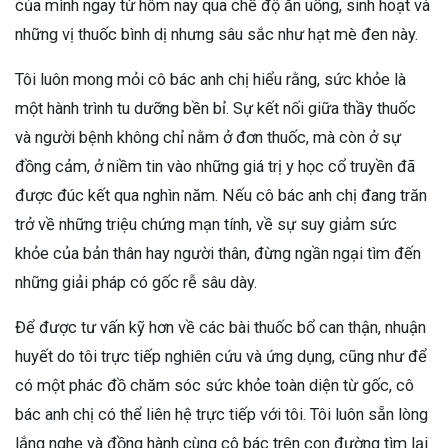
của mình ngay từ hôm nay qua chế độ ăn uống, sinh hoạt và
những vị thuốc bình dị nhưng sâu sắc như hạt mè đen này.
Tôi luôn mong mỏi cô bác anh chị hiểu rằng, sức khỏe là
một hành trình tu dưỡng bền bỉ. Sự kết nối giữa thầy thuốc
và người bệnh không chỉ nằm ở đơn thuốc, mà còn ở sự
đồng cảm, ở niềm tin vào những giá trị y học cổ truyền đã
được đúc kết qua nghìn năm. Nếu cô bác anh chị đang trăn
trở về những triệu chứng mạn tính, về sự suy giảm sức
khỏe của bản thân hay người thân, đừng ngần ngại tìm đến
những giải pháp có gốc rễ sâu dày.
Để được tư vấn kỹ hơn về các bài thuốc bổ can thận, nhuận
huyết do tôi trực tiếp nghiên cứu và ứng dụng, cũng như để
có một phác đồ chăm sóc sức khỏe toàn diện từ gốc, cô
bác anh chị có thể liên hệ trực tiếp với tôi. Tôi luôn sẵn lòng
lắng nghe và đồng hành cùng cô bác trên con đường tìm lại