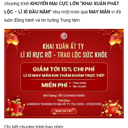
chương trình
KHUYẾN MẠI CỰC LỚN
“KHAI XUÂN PHÁT
LỘC – LÌ XÌ ĐẦU NĂM”
như một món quà
MAY MẮN
vì đã
luôn đồng hành và tin tưởng Trung tâm.
Chi tiết chương trình bao gồm: