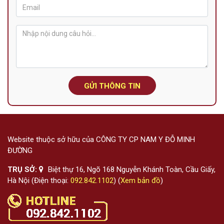
GỬI THÔNG TIN
Website thuộc sở hữu của CÔNG TY CP NAM Y ĐỖ MINH
ĐƯỜNG
TRỤ SỞ:
Biệt thự 16, Ngõ 168 Nguyễn Khánh Toàn, Cầu Giấy,
Hà Nội (Điện thoại:
092.842.1102
) (
Xem bản đồ
)