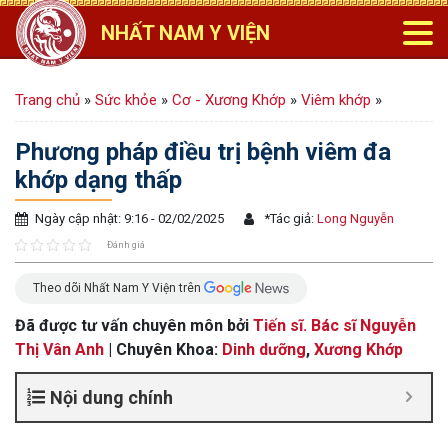
NHẤT NAM Y VIỆN
Trang chủ
»
Sức khỏe
»
Cơ - Xương Khớp
»
Viêm khớp
»
Phương pháp điều trị bệnh viêm đa
khớp dạng thấp
Ngày cập nhật: 9:16 - 02/02/2025
*
Tác giả:
Long Nguyễn
Đánh giá
Theo dõi Nhất Nam Y Viện trên
Đã được tư vấn chuyên môn bởi
Tiến sĩ. Bác sĩ Nguyễn
Thị Vân Anh
| Chuyên Khoa:
Dinh dưỡng
,
Xương Khớp
Nội dung chính