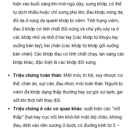
hiện vào buổi sáng khi mới ngủ dậy; sưng khớp, có thể
tụ dịch nhiều hoặc chỉ sưng phù lên; đau khớp; nóng da,
đỏ da ở vùng da quanh khớp bị viêm. Tình trạng viêm,
đau ở khớp có tính chất đối xứng và chủ yếu xảy ra ở
các khớp nhỏ và nhỡ ở hai tay (các khớp từ khuỷu tay
xuống bàn tay), hai chân (các khớp từ khớp gối xuống
bàn chân). Các khớp đau có tính chất chạy, lan sang các
khớp khác, đặc biệt là các khớp đối xứng.
Triệu chứng toàn thân:
Mệt mỏi, trì trệ, suy nhược cơ
thể; chán ăn, sụt cân; đau nhức mỏi toàn thân. Người bị
viêm đa khớp dạng thấp thường hay sợ gió sợ lạnh, gai
sốt khi thời tiết thay đổi.
Triệu chứng ở các cơ quan khác:
xuất hiện các “nốt
thấp” (hạt hay cục nổi lên khỏi bề mặt da) chắc, không
đau, dính vào nền xương ở dưới, có đường kính từ 5 –