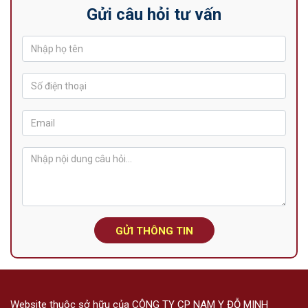
Gửi câu hỏi tư vấn
GỬI THÔNG TIN
Website thuộc sở hữu của CÔNG TY CP NAM Y ĐỖ MINH