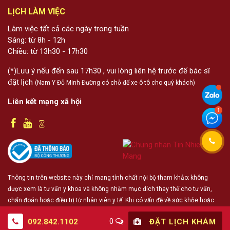
LỊCH LÀM VIỆC
Làm việc tất cả các ngày trong tuần
Sáng: từ 8h - 12h
Chiều: từ 13h30 - 17h30
(*)Lưu ý nếu đến sau 17h30 , vui lòng liên hệ trước để bác sĩ
đặt lịch
(Nam Y Đỗ Minh Đường có chỗ để xe ô tô cho quý khách)
Liên kết mạng xã hội
Thông tin trên website này chỉ mang tính chất nội bộ tham khảo; không
được xem là tư vấn y khoa và không nhằm mục đích thay thế cho tư vấn,
chẩn đoán hoặc điều trị từ nhân viên y tế. Khi có vấn đề về sức khỏe hoặc
cần hỗ trợ cấp cứu người đọc cần liên hệ bác sĩ và cơ sở y tế gần nhất
0
092.842.1102
ĐẶT LỊCH KHÁM