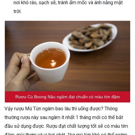
nơi khô ráo, sạch sẽ, tránh ẩm mốc và ánh nắng mặt
trời.
Rượu Cù Boong Nậu ngâm đạt chuẩn có màu tím đậm
Vậy rượu Mú Từn ngâm bao lâu thì uống được? Thông
thường rượu này sau ngâm ít nhất 1 tháng mới có thể bắt
đầu sử dụng được. Rượu đạt chất lượng tốt sẽ có màu tím
đậm, mùi thơm và vị hơi chát. 1kg mú từn khô có thể ngâm