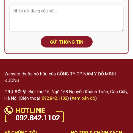
GỬI THÔNG TIN
Website thuộc sở hữu của CÔNG TY CP NAM Y ĐỖ MINH
ĐƯỜNG
TRỤ SỞ:
Biệt thự 16, Ngõ 168 Nguyễn Khánh Toàn, Cầu Giấy,
Hà Nội (Điện thoại:
092.842.1102
) (
Xem bản đồ
)
VỀ CHÚNG TÔI
HỖ TRỢ & CHÍNH SÁCH