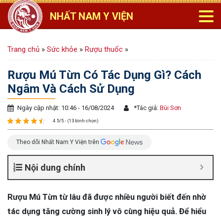
NHẤT NAM Y VIỆN
Trang chủ
»
Sức khỏe
»
Rượu thuốc
»
Rượu Mú Từn Có Tác Dụng Gì? Cách
Ngâm Và Cách Sử Dụng
Ngày cập nhật: 10:46 - 16/08/2024
*
Tác giả:
Bùi Sơn
4.5/5 - (13 bình chọn)
Theo dõi Nhất Nam Y Viện trên
Nội dung chính
Rượu Mú Từn từ lâu đã được nhiều người biết đến nhờ
tác dụng tăng cường sinh lý vô cùng hiệu quả. Để hiểu