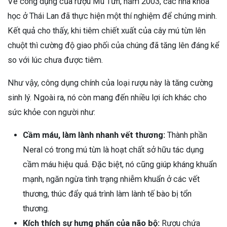
Về công dụng của rượu Mú Từn, năm 2003, các nhà khoa
học ở Thái Lan đã thực hiện một thí nghiệm để chứng minh.
Kết quả cho thấy, khi tiêm chiết xuất của cây mú từn lên
chuột thì cường độ giao phối của chúng đã tăng lên đáng kể
so với lúc chưa được tiêm.
Như vậy, công dụng chính của loại rượu này là tăng cường
sinh lý. Ngoài ra, nó còn mang đến nhiều lợi ích khác cho
sức khỏe con người như:
Cầm máu, làm lành nhanh vết thương:
Thành phần
Neral có trong mú từn là hoạt chất sở hữu tác dụng
cầm máu hiệu quả. Đặc biệt, nó cũng giúp kháng khuẩn
mạnh, ngăn ngừa tình trạng nhiễm khuẩn ở các vết
thương, thúc đẩy quá trình làm lành tế bào bị tổn
thương.
Kích thích sự hưng phấn của não bộ:
Rượu chứa