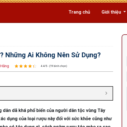
Trang chủ
Giới thiệu
? Những Ai Không Nên Sử Dụng?
 Hằng
4.4/5 - (19 bình chọn)
 dân dã khá phổ biến của người dân tộc vùng Tây
tác dụng của loại rượu này đối với sức khỏe cũng như
 mèo có tác dụng gì, cách ngâm rượu táo mèo ra sao