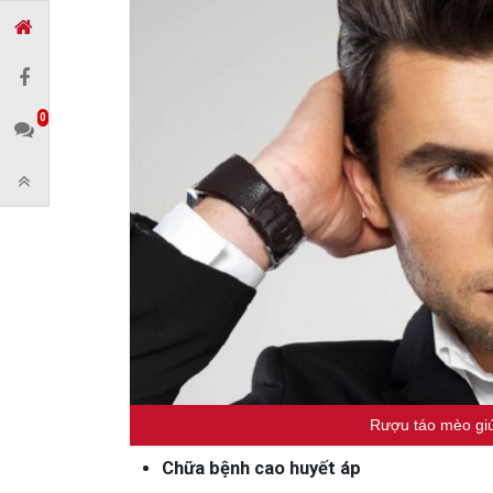
0
Rượu táo mèo giú
Chữa bệnh cao huyết áp