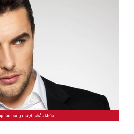
p tóc bóng mượt, chắc khỏe