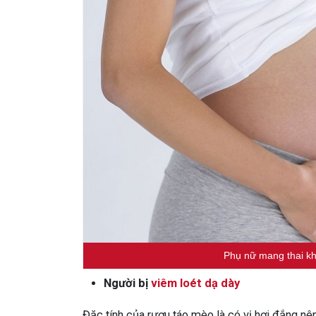
Phụ nữ mang thai k
Người bị
viêm loét dạ dày
Đặc tính của rượu táo mèo là có vị hơi đắng nên