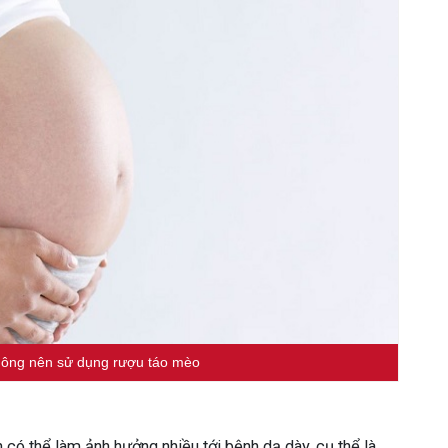
hông nên sử dụng rượu táo mèo
 có thể làm ảnh hưởng nhiều tới bệnh dạ dày, cụ thể là