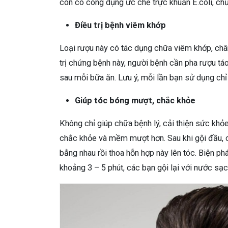
còn có công dụng ức chế trực khuẩn E.coli, chữ
Điều trị bệnh viêm khớp
Loại rượu này có tác dụng chữa viêm khớp, châ
trị chứng bệnh này, người bệnh cần pha rượu tá
sau mỗi bữa ăn. Lưu ý, mỗi lần bạn sử dụng chỉ 
Giúp tóc bóng mượt, chắc khỏe
Không chỉ giúp chữa bệnh lý, cải thiện sức kh
chắc khỏe và mềm mượt hơn. Sau khi gội đầu, cá
bằng nhau rồi thoa hỗn hợp này lên tóc. Biện p
khoảng 3 – 5 phút, các bạn gội lại với nước sạ