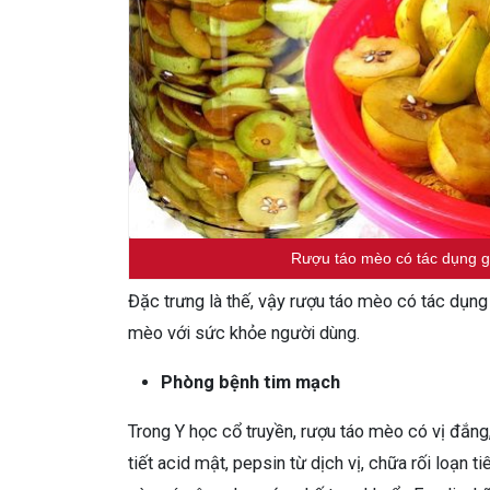
Rượu táo mèo có tác dụng g
Đặc trưng là thế, vậy rượu táo mèo có tác dụng
mèo với sức khỏe người dùng.
Phòng bệnh tim mạch
Trong Y học cổ truyền, rượu táo mèo có vị đắng,
tiết acid mật, pepsin từ dịch vị, chữa rối loạn 