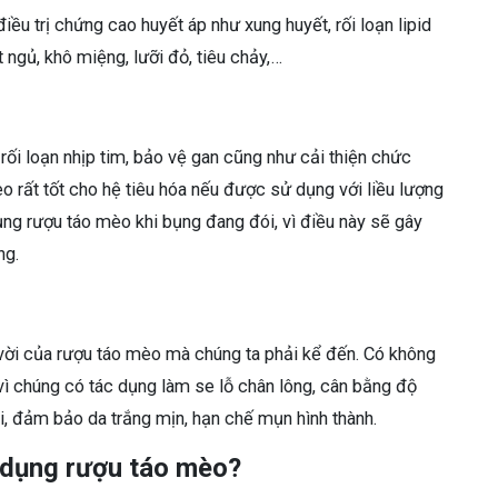
ều trị chứng cao huyết áp như xung huyết, rối loạn lipid
t ngủ, khô miệng, lưỡi đỏ, tiêu chảy,…
ối loạn nhịp tim, bảo vệ gan cũng như cải thiện chức
 rất tốt cho hệ tiêu hóa nếu được sử dụng với liều lượng
ụng rượu táo mèo khi bụng đang đói, vì điều này sẽ gây
ng.
vời của rượu táo mèo mà chúng ta phải kể đến. Có không
vì chúng có tác dụng làm se lỗ chân lông, cân bằng độ
, đảm bảo da trắng mịn, hạn chế mụn hình thành.
 dụng rượu táo mèo?