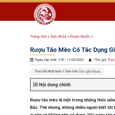
Trang chủ
»
Sức khỏe
»
Rượu thuốc
»
Rượu Táo Mèo Có Tác Dụng Gì
Ngày cập nhật: 7:00 - 11/03/2023
*
Tác giả:
Thúy
Theo dõi Nhất Nam Y Viện trên
Nội dung chính
Rượu táo mèo là một trong những thức uống
Bắc. Thế nhưng, không nhiều người biết tới 
ai nên và không nên sử dụng. Vậy rượu táo